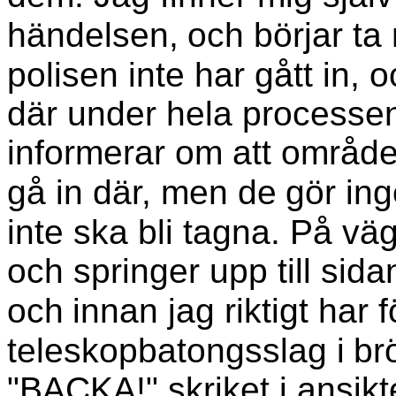
händelsen,
och börjar ta 
polisen inte har gått in, 
där under hela processen
informerar om att området
gå in där, men de
gör ing
inte ska bli tagna. På v
och springer upp till sida
och
innan jag riktigt har fö
teleskopbatongsslag i
br
"BACKA!" skriket i ansikt