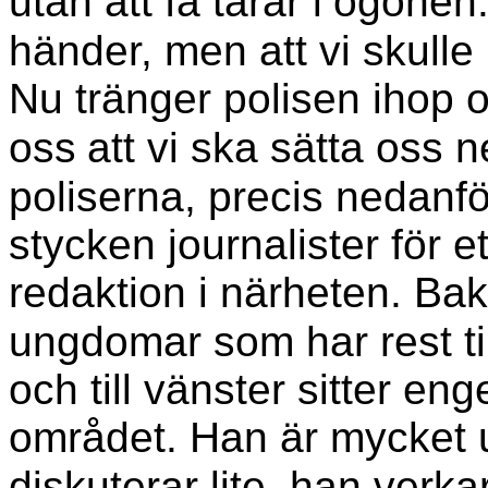
utan att få tårar i
ögonen. 
händer, men att vi skulle 
Nu tränger polisen ihop o
oss
att vi ska sätta oss n
poliserna, precis nedanfö
stycken journalister för e
redaktion i närheten. Ba
ungdomar som har rest til
och till vänster sitter en
området. Han är mycket u
diskuterar lite, han verka