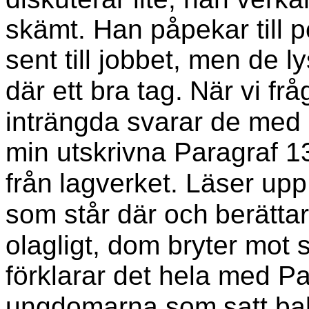
skämt. Han påpekar till p
sent till jobbet, men de ly
där ett bra tag.
När vi fråg
inträngda svarar de med 
min utskrivna Paragraf 13
från
lagverket. Läser upp
som står där och
berätta
olagligt, dom bryter mot 
förklarar det hela med Pa
ungdomarna som
satt ba