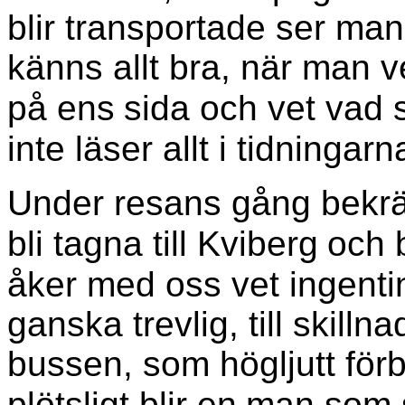
blir transportade ser man
känns allt bra, när man v
på ens
sida och vet vad
inte läser allt i tidningar
Under resans gång bekräf
bli tagna till Kviberg
och 
åker med oss vet ingenti
ganska trevlig, till skilln
bussen, som högljutt förbj
plötsligt blir en
man som st