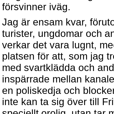
försvinner iväg.
Jag är ensam kvar, förut
turister, ungdomar och
an
verkar det vara lugnt, m
platsen för att, som jag 
med
svartklädda och and
inspärrade mellan kanal
en poliskedja och blockera
inte kan ta sig över till F
speciellt
orolig, utan tar m