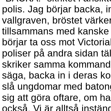
polis. Jag börjar backa, i
vallgraven, bröstet värke
tillsammans med kanske 3
börjar ta oss mot Victori
poliser på andra
sidan tä
skriker samma kommando
säga, backa in i deras k
slå ungdomar
med batong
sig att göra oftare, om ha
också. Vi är alltså instä