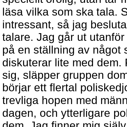
läsa vilka som ska
tala. 
intressant, så jag besluta
talare. Jag går ut utanfö
på en ställning
av något 
diskuterar lite med dem. P
sig, släpper gruppen dom 
börjar ett flertal polisk
trevliga hopen med
männi
dagen, och ytterligare pol
dem. Jag finner mig själv