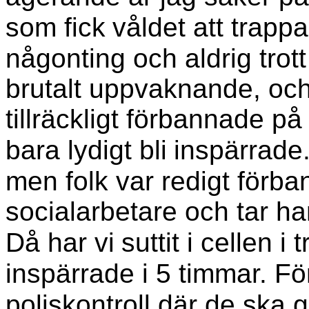
som fick
våldet att trapp
någonting och aldrig trott
brutalt uppvaknande, oc
tillräckligt förbannade på
bara lydigt bli
inspärrade
men folk var redigt förban
socialarbetare och tar h
Då har vi
suttit i cellen i 
inspärrade i 5 timmar. Fö
poliskontroll där de ska g