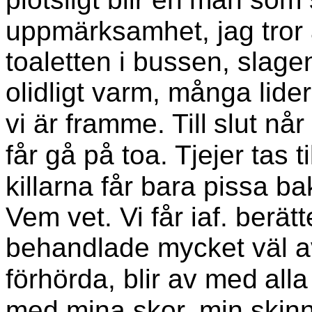
uppmärksamhet, jag tror 
toaletten i bussen, slag
olidligt varm, många lide
vi är framme. Till
slut når
får gå på toa. Tjejer tas til
killarna får bara pissa b
Vem vet. Vi får iaf. berätt
behandlade mycket väl av
förhörda, blir av med
alla
med mina skor, min skinn