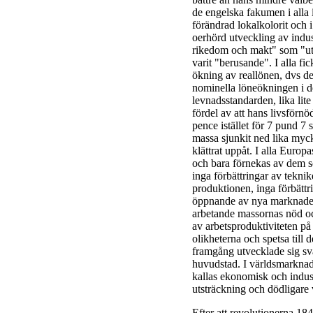
de engelska fakumen i alla 
förändrad lokalkolorit och 
oerhörd utveckling av indust
rikedom och makt" som "utes
varit "berusande". I alla fi
ökning av reallönen, dvs 
nominella löneökningen i de 
levnadsstandarden, lika lit
fördel av att hans livsförn
pence istället för 7 pund 7 
massa sjunkit ned lika myc
klättrat uppåt. I alla Europ
och bara förnekas av dem som
inga förbättringar av tekni
produktionen, inga förbättri
öppnande av nya marknader,
arbetande massornas nöd och
av arbetsproduktiviteten på
olikheterna och spetsa till
framgång utvecklade sig svält
huvudstad. I världsmarknade
kallas ekonomisk och industri
utsträckning och dödligare
Efter att revolutionerna 184