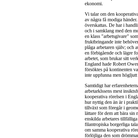
ekonomi.
Vi talar om den kooperativ
av några få modiga händer. 
överskattas. De har i handli
och i samklang med den mod
en klass "arbetsgivare" som 
fruktbringande inte behöver
plåga arbetaren själv; och a
en förbigående och lägre fo
arbetet, som brukar sitt ver
England hade Robert Owen 
försöktes på kontinenten var
inte uppfunna men högljut
Samtidigt har erfarenheter
arbetarklssens mest insikts
kooperativa rörelsen i Engl
hur nyttig den än är i prak
tillväxt som föregår i geom
lättare för dem att bära sin
enskilda arbetares tillfälli
filantropiska borgerliga tala
om samma kooperativa rörel
förlöjliga den som drömmar