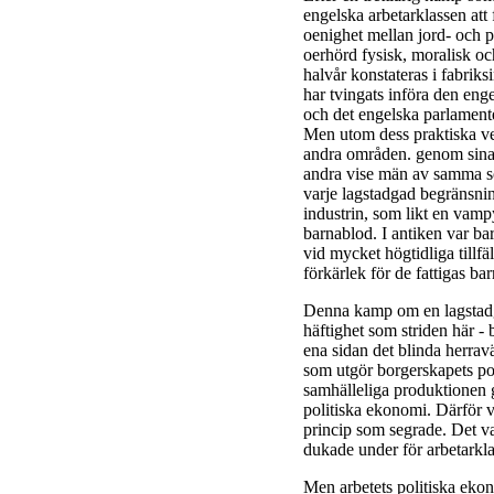
engelska arbetarklassen att f
oenighet mellan jord- och pe
oerhörd fysisk, moralisk och
halvår konstateras i fabriks
har tvingats införa den eng
och det engelska parlamentet
Men utom dess praktiska ver
andra områden. genom sina
andra vise män av samma sor
varje lagstadgad begränsnin
industrin, som likt en vamp
barnablod. I antiken var b
vid mycket högtidliga tillf
förkärlek för de fattigas bar
Denna kamp om en lagstadg
häftighet som striden här -
ena sidan det blinda herrav
som utgör borgerskapets po
samhälleliga produktionen g
politiska ekonomi. Därför va
princip som segrade. Det va
dukade under för arbetarkl
Men arbetets politiska ekon