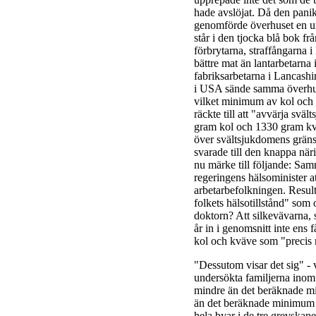
hade avslöjat. Då den panik
genomförde överhuset en un
står i den tjocka blå bok fr
förbrytarna, straffångarna 
bättre mat än lantarbetarna
fabriksarbetarna i Lancashir
i USA sände samma överhus 
vilket minimum av kol och k
räckte till att "avvärja svä
gram kol och 1330 gram kvä
över svältsjukdomens gräns
svarade till den knappa när
nu märke till följande: Sam
regeringens hälsominister at
arbetarbefolkningen. Resul
folkets hälsotillstånd" som 
doktorn? Att silkevävarna,
år in i genomsnitt inte ens
kol och kväve som "precis r
"Dessutom visar det sig" - v
undersökta familjerna inom
mindre än det beräknade mi
än det beräknade minimum a
hela byar i de tre grevskap