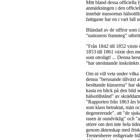
Mitt bland dessa officiella
anmärkningen i den officiell
innebär massornas hälsotill
fattigaste har en i vart fall 
Bländad av de siffror som
"nationens framsteg" utbröt 
"Från 1842 till 1852 växte 
1853 till 1861 växte den med
som otroligt! ... Denna ber
"har uteslutande inskränkts 
Om ni vill veta under vilka
denna "berusande tillväxt a
besittande klasserna" har s
kasta en blick på den bild
hälsotillstånd" av skräddar
"Rapporten från 1863 års ba
som klass betraktat, män oc
degenererade", att "de sjuka
rasen är oundviklig" och "a
större om den inte hela ti
genom äktenskap med friska
Tremenheere redigerade bl