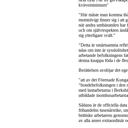
kväveminimum"
"Här måste man komma ihåg",
motsträvigt finner sig i att
när andra umbäranden har fö
och om självrespekten ändå
sig ytterligare svält."
"Detta är smärtsamma reflek
talas om inte är sysslolöshe
arbetande befolkningens fatt
denna knappa föda i de flest
Berättelsen avslöjar det e
"att av det Förenade Kunga
"bondebefolkningen i den ri
med lantarbetarna i Berkshi
utbildade inomhusarbetarna
Sådana är de officiella dat
frihandelns tusenårsrike, u
brittiske arbetarens genomsn
av alla anses extraordinär 