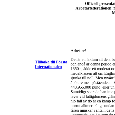
Officiell presenta
Arbetarfederationen, fö
M
Arbetare!
Det är ett faktum att de ar
Tillbaka till Första
och ändå är denna period en
Internationalen
1850 spådde ett moderat och
medelklassen att om Englan
sjunka till noll. Men tyvär
åhörare med påstående att E
443.955.000 pund, eller ung
Samtidigt sparade han inte
lever vid fattigdomens grän
nio fall av tio är en kamp f
norrut alltmer trängs undan
fåren minskar i antal i det
upprepade inte det som de ti