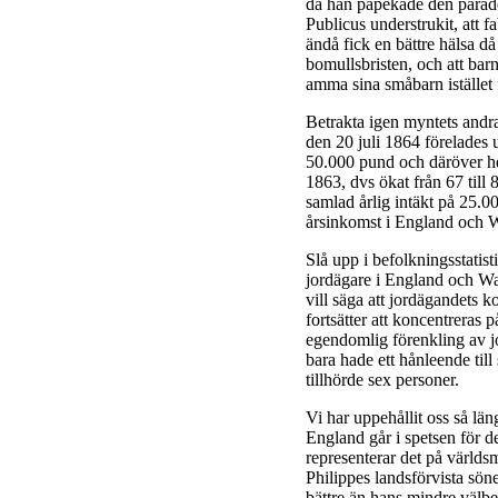
då han påpekade den parado
Publicus understrukit, att 
ändå fick en bättre hälsa d
bomullsbristen, och att bar
amma sina småbarn istället 
Betrakta igen myntets andr
den 20 juli 1864 förelades u
50.000 pund och däröver hde
1863, dvs ökat från 67 till
samlad årlig intäkt på 25.0
årsinkomst i England och W
Slå upp i befolkningsstatis
jordägare i England och Wal
vill säga att jordägandets 
fortsätter att koncentreras 
egendomlig förenkling av jo
bara hade ett hånleende til
tillhörde sex personer.
Vi har uppehållit oss så län
England går i spetsen för d
representerar det på värld
Philippes landsförvista söne
bättre än hans mindre välbe