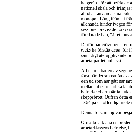
helgerån. För att befria de
nationell skala och främja
alltid att använda sina polit
monopol. Långtifrån att främ
allehanda hinder ivägen för
sessionen avvisade försvar
förklarade han, "är ett hus 
Därför har erövringen av po
tycks ha förstått detta, för
samtidigt återupplivande oc
arbetarpartiet politiskt.
Arbetarna har en av segerns 
först när det smmanfattas a
den tid som har gått har lä
mellan arbetare i olika länd
befrielse obarmhärtigt tuk
skeppsbrott. Utifrån detta 
1864 på ett offentligt möte
Denna församling var besjä
Om arbetarklassens broderl
arbetarklassens befrielse, h