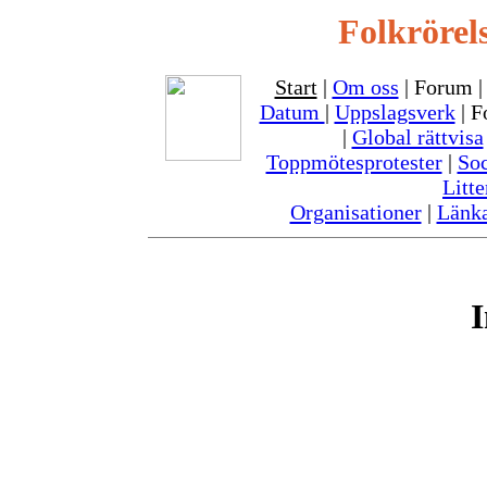
Folkrörel
Start
|
Om oss
| Forum 
Datum
|
Uppslagsverk
| F
|
Global rättvisa
Toppmötesprotester
|
So
Litte
Organisationer
|
Länk
I