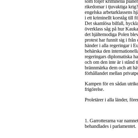
som följer kriminella plane
rikedomar i tjuvaktiga krig
engelska arbetarklassens hj
i ett kriminellt korståg til
Det skamlösa bilfall, hyckl
överklass såg på hur Kaukas
det hjältemodiga Polen ble
protest har funnit sig i frå
händer i alla regeringar i Eu
behärska den internationella
regeringars diplomatiska h
och om den inte är i stånd t
brännmärka dem och att häv
förhållandet mellan privatp
Kampen för en sådan utrike
frigörelse.
Proletärer i alla länder, före
1
. Garrotterarna var namnet
behandlades i parlamentet.