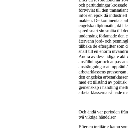
och partitidningar krossade
förtvivlat till den transatl
inför en epok då industriel
makten. De kontinentala arbe
engelska diplomatin, då lik
spred snart sin smitta till
undergång förlamade den eng
återvann jord- och penningh
tillbaka de eftergifter som
snart till en enorm utvandri
Andra av dess tidigare aktiv
anställningar och anpassade
ansträngningar att upprätthå
arbetarklassens pressorgan g
den engelska arbetarklassen
med ett tillstånd av politis
gemenskap i handling mellan
arbetarklasserna så hade ma
Och ändå var perioden från 
två viktiga händelser.
Efter en trettiårig kamp so