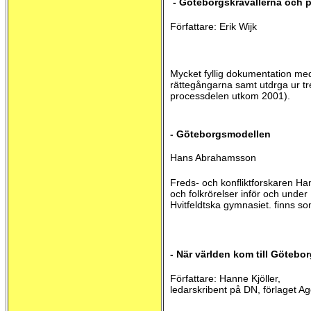
- Göteborgskravallerna och 
Författare: Erik Wijk
Mycket fyllig dokumentation me
rättegångarna samt utdrga ur tr
processdelen utkom 2001).
- Göteborgsmodellen
Hans Abrahamsson
Freds- och konfliktforskaren Han
och folkrörelser inför och under
Hvitfeldtska gymnasiet. finns s
- När världen kom till Götebor
Författare: Hanne Kjöller,
ledarskribent på DN, förlaget A