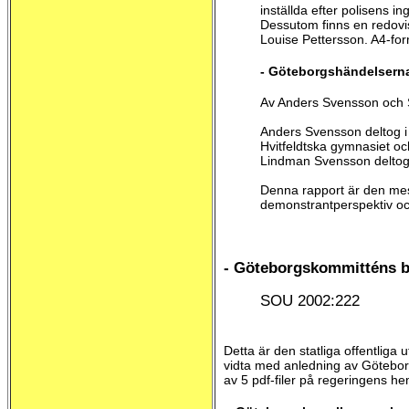
inställda efter polisens i
Dessutom finns en redovi
Louise Pettersson. A4-for
- Göteborgshändelsern
Av Anders Svensson och
Anders Svensson deltog i 
Hvitfeldtska gymnasiet o
Lindman Svensson deltog v
Denna rapport är den me
demonstrantperspektiv oc
- Göteborgskommitténs b
SOU 2002:222
Detta är den statliga offentliga
vidta med anledning av Götebor
av 5 pdf-filer på regeringens hem