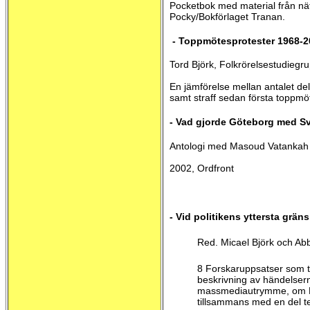
Pocketbok med material från nä
Pocky/Bokförlaget Tranan.
- Toppmötesprotester 1968-2
Tord Björk, Folkrörelsestudiegr
En jämförelse mellan antalet delt
samt straff sedan första toppmö
- Vad gjorde Göteborg med S
Antologi med Masoud Vatankah 
2002, Ordfront
- Vid politikens yttersta grä
Red. Micael Björk och Ab
8 Forskaruppsatser som ta
beskrivning av händelser
massmediautrymme, om Fr
tillsammans med en del te