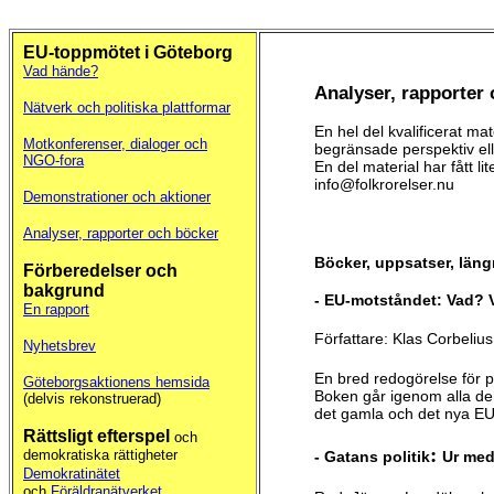
EU-toppmötet i Göteborg
Vad hände?
Analyser, rapporter
Nätverk och politiska plattformar
En hel del kvalificerat m
Motkonferenser, dialoger och
begränsade perspektiv el
NGO-fora
En del material har fått li
info@folkrorelser.nu
Demonstrationer och aktioner
Analyser, rapporter och böcker
Böcker, uppsatser, läng
Förberedelser och
bakgrund
- EU-motståndet: Vad? V
En rapport
Författare: Klas Corbelius
Nyhetsbrev
En bred redogörelse för p
Göteborgsaktionens hemsida
Boken går igenom alla de
(delvis rekonstruerad)
det gamla och det nya EU
Rättsligt efterspel
och
:
demokratiska rättigheter
- Gatans politik
Ur med
Demokratinätet
och
Föräldranätverket