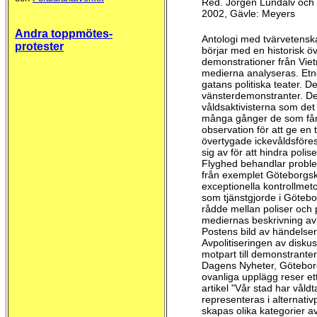
Red. Jörgen Lundälv och 
2002, Gävle: Meyers
Andra toppmötes-
Antologi med tvärvetenska
protester
börjar med en historisk ö
demonstrationer från Vie
medierna analyseras. Etno
gatans politiska teater. 
vänsterdemonstranter. Den
våldsaktivisterna som det 
många gånger de som får 
observation för att ge en
övertygade ickevåldsföres
sig av för att hindra pol
Flyghed behandlar problem
från exemplet Göteborgskr
exceptionella kontrollme
som tjänstgjorde i Götebo
rådde mellan poliser och 
mediernas beskrivning av
Postens bild av händelser
Avpolitiseringen av diskus
motpart till demonstrant
Dagens Nyheter, Göteborg
ovanliga upplägg reser et
artikel "Vår stad har vål
representeras i alternati
skapas olika kategorier a