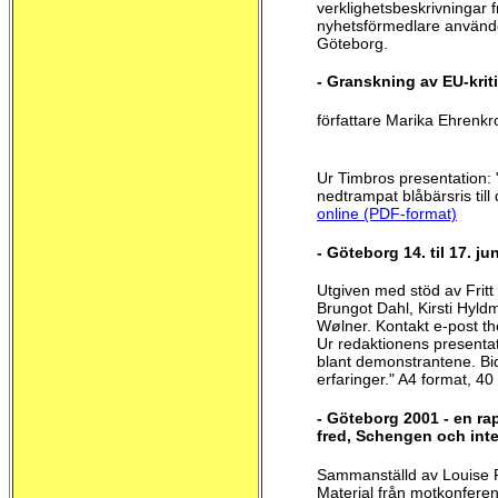
verklighetsbeskrivningar 
nyhetsförmedlare använde
Göteborg.
- Granskning av EU-krit
författare Marika Ehrenk
Ur Timbros presentation: 
nedtrampat blåbärsris til
online (PDF-format)
- Göteborg 14. til 17. j
Utgiven med stöd av Fritt 
Brungot Dahl, Kirsti Hyld
Wølner. Kontakt e-post 
Ur redaktionens presentat
blant demonstrantene. Bi
erfaringer." A4 format, 40
- Göteborg 2001 - en r
fred, Schengen och inter
Sammanställd av Louise 
Material från motkonferen