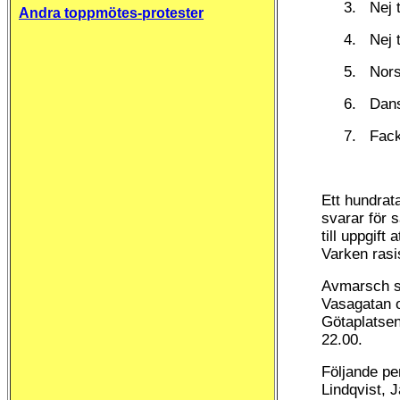
3. Nej til
Andra toppmötes-protester
4. Nej till
5. Norsk
6. Dansk
7. Fackli
Ett hundrat
svarar för 
till uppgift
Varken rasi
Avmarsch sk
Vasagatan o
Götaplatsen
22.00.
Följande p
Lindqvist, 