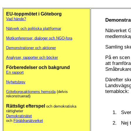
EU-toppmötet i Göteborg
Vad hände?
Demonstrat
Nätverk och politiska plattformar
Nätverket G
medlemska
Motkonferenser, dialoger och NGO-fora
Samling ske
Demonstrationer och aktioner
På en scen 
Analyser, rapporter och böcker
att framför
Förberedelser och bakgrund
Småbrukare 
En rapport
Därefter sk
Nyhetsbrev
Landsvägsga
temablock:
Göteborgsaktionens hemsida
(delvis
rekonstruerad)
Rättsligt efterspel
och demokratiska
rättigheter
1. Sverig
Demokratinätet
och
Föräldranätverket
2. Nej ti