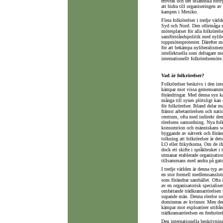
erövras och det utländska fört
att bidra till organiseringen av
kampen i Mexiko.
Flera folkrörelser i tredje vär
Syd och Nord. Den oförmåga som
mötesplatser för alla folkrörel
samförståndspolitik med nyliber
toppmötesprotester. Därefter 
för att bekämpa nyliberalisme
intellektuella som deltagare m
internationellt folkrörelsemöte.
Vad är folkrörelser?
Folkrörelser beskrivs i den int
kämpar mot vissa gemensamma må
förändringar. Med denna syn kan
många till synes plötsligt kan d
för folkrörelser. Ibland delar 
främst arbetarrörelsen och nati
centrum, ofta med indirekt dem
rörelsens samordning. Nya folkr
konsumtion och människans soci
byggande av nätverk och föränd
tolkning att folkrörelser är 
LO eller frikyrkorna. Om de ifr
dock ett skifte i språkbruket i 
utmanar etablerade organisatio
tillsammans med andra på gator
I tredje världen är denna typ a
en stor formell medlemsanslut
som förändrar samhället. Ofta ä
av en organisatorisk specialise
omfattande trädkramarrörelsen
supande män. Denna rörelse som
domineras av kvinnor. Men de
kämpar mot exploatörer utifrån.
trädkramarrörelsen en fredsröre
Den internationella beskrivnin