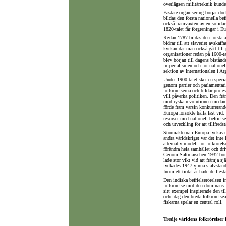
överlägsen militärteknik kunde
Fastare organisering börjar do
bildas den första nationella be
också framväxten av en solidari
1820-talet får förgreningar i E
Redan 1787 bildas den första 
bidrar till att slaveriet avska
kyrkan där man också gått till 
organisationer redan på 1600-t
blev början till dagens bistånds
imperialismen och för nationel
sektion av Internationalen i Ar
Under 1900-talet sker en specia
genom partier och parlamentaris
folkrörelserna och bildar prof
vill påverka politiken. Den frä
med ryska revolutionen medan
förde fram varsin konkurrerand
Europa försökte hålla fast vid
resurser med nationell befriel
och utveckling för att tillfred
Stormakterna i Europa lyckas u
andra världskriget var det inte
alternativ modell för folkrörel
förändra hela samhället och dri
Genom Saltmarschen 1932 börj
lade stor vikt vid att främja sj
lyckades 1947 vinna självständ
Inom ett tiotal år hade de flest
Den indiska befrielserörelsen 
folkrörelse mot den dominans fö
sitt exempel inspirerade den ti
och idag den breda folkrörelse
fiskarna spelar en central roll.
Tredje världens folkrörelser 