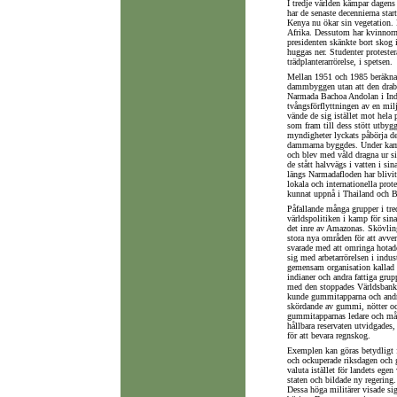
I tredje världen kämpar dagens
har de senaste decennierna start
Kenya nu ökar sin vegetation.
Afrika. Dessutom har kvinnorna
presidenten skänkte bort skog 
huggas ner. Studenter protest
trädplanterarrörelse, i spetsen.
Mellan 1951 och 1985 beräknas 
dammbyggen utan att den drabb
Narmada Bachoa Andolan i Indie
tvångsförflyttningen av en milj
vände de sig istället mot hela
som fram till dess stött utbygg
myndigheter lyckats påbörja de
dammarna byggdes. Under kampr
och blev med våld dragna ur s
de stått halvvägs i vatten i 
längs Narmadafloden har blivit
lokala och internationella prot
kunnat uppnå i Thailand och 
Påfallande många grupper i tred
världspolitiken i kamp för sin
det inre av Amazonas. Skövlin
stora nya områden för att avve
svarade med att omringa hotade 
sig med arbetarrörelsen i indus
gemensam organisation kallad s
indianer och andra fattiga grup
med den stoppades Världsbanken 
kunde gummitapparna och andra 
skördande av gummi, nötter oc
gummitapparnas ledare och må
hållbara reservaten utvidgades,
för att bevara regnskog.
Exemplen kan göras betydligt f
och ockuperade riksdagen och 
valuta istället för landets egen
staten och bildade ny regering.
Dessa höga militärer visade sig