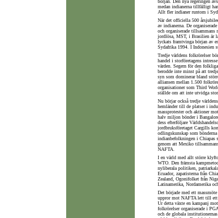
början. Den nya regeringen av
medan indianerna tillfälligt har
Allt fler indianer runtom i Sy
När det officiella 500 årsjubi
av indianerna. De organiserade
och organiserade tillsammans m
jordlösa, MST, i Brasilien är l
lyckats framtvinga början av en
Sydafrika 1994. I Indonesien st
Tredje världens folkrörelser b
handel i storföretagens intress
värden. Segern för den folklig
berodde inte minst på att tredje
syn som dominerar bland större
alliansen mellan 1.500 folkrör
organisationer som Third Worl
ställde om att inte utvidga sto
Nu börjar också tredje världens
hemländer till de platser i ind
massprotester och aktioner mot
halv miljon bönder i Bangalor
dess efterföljare Världshandel
jordbruksföretaget Cargills kont
odlingskunskap som bönderna ko
indianbefolkningen i Chiapas s
genom att Mexiko tillsammans
NAFTA.
I en värld med allt större klyf
WTO. Den främsta kampmetoden 
nyliberala politiken, patriarka
Ecuador, zapatisterna från Chia
Zealand, Ogonifolket från Nige
Latinamerika, Nordamerika och
Det började med ett massmöte m
uppror mot NAFTA lett till ett 
Ur detta växte en kampanj mot 
folkrörelser organiserade i PGA
och de globala institutionerna