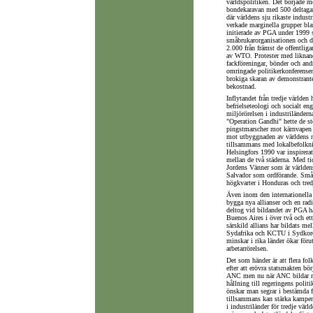
världspolitiken. Det började 
bondekaravan med 500 deltagare
där världens sju rikaste indust
verkade marginella grupper bla
initierade av PGA under 1999 s
småbrukarorganisationen och d
2.000 från främst de offentlig
av WTO. Protester med liknande
fackföreningar, bönder och and
omringade politikerkonferense
brokiga skaran av demonstrante
bekostnad.
Inflytandet från tredje världen
befrielseteologi och socialt en
miljörörelsen i industriländerna
"Operation Gandhi" hette de 
pingstmarscher mot kärnvapen 
mot utbyggnaden av världens nä
tillsammans med lokalbefolkn
Helsingfors 1990 var inspirerat
mellan de två städerna. Med tid
Jordens Vänner som är världen
Salvador som ordförande. Småbr
högkvarter i Honduras och tred
Även inom den internationella f
bygga nya allianser och en radi
deltog vid bildandet av PGA ha
Buenos Aires i över två och ett
särskild allians har bildats m
Sydafrika och KCTU i Sydkorea. 
minskar i rika länder ökar föru
arbetarrörelsen.
Det som händer är att flera fol
efter att erövra statsmakten bö
ANC men nu när ANC bildar reg
hållning till regeringens polit
önskar man segrar i bestämda fr
tillsammans kan stärka kampen m
i industriländer för tredje värl