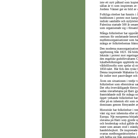
inte ett nytt påfund som kopiera
sällan är vi som inspirerats av 
Jordens Vänner ger en bild av d
Folkliga rörelser har funnits 
buddismen i protest mot kastpr
indiskt samhälle och miljörörel
Palestina startade 500 år senar
som organiserade sig i försam
Många folkrörelser har uppstått
centrum för omfattande herraväl
medlemsorganisationer som har u
många av folkrörelsernas främst
Den moderna massorganisatione
uppfinning från 1823. Då bildad
lekmän i protest mot regeringen
den engelske godsförvaltaren 
lokalbefolkningen upphörde me
våldsfilosofin som spelar så st
1850-talet. Här fick den ryske 
Denna inspirerade Mahatma Gandh
för indier mot passtvånget och 
Även om situationen i tredje vär
folkrörelser som eftersträvar s
Det ofta överväldigande förtryck
sedan slavarbetarna på Haiti gjo
framträdande mål för många som
öppet verkande folkrörelser ha
eller på en inhemsk elit som oc
dominans genom förnyandet av 
Historiskt har folkrörelser i tr
vänt sig mot inhemska eller utl
Europa. När europeerna började 
slavarna på Haiti som gjorde u
och broderskap också gällde de
stater som annars stod i ständi
handelsbojkott. De inspirerade 
svartas medborgarrättsrörelse
och befria sig från européern