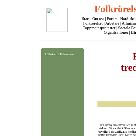
Folkrörels
Start
|
Om oss
| Forum |
Nordiskt
Folkrorelser
|
Arbetare
|
Allmänn
Toppmötesprotester
|
Sociala F
Organisationer
|
Lä
Tillbaka till Erfarenheter
tre
I den breda proteströrelsen mot
världen. Så var det i Göteborg
osynligt i de vanligaste medier
bättre levnadsvillkor, bättre d