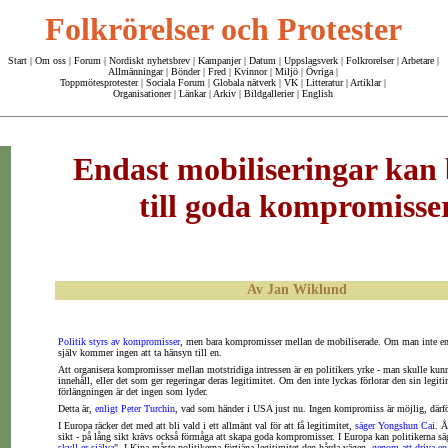
Folkrörelser och Protester
Start
|
Om oss
| Forum |
Nordiskt nyhetsbrev
|
Kampanjer
|
Datum
|
Uppslagsverk
|
Folkrorelser
|
Arbetare
|
Allmänningar
|
Bönder
|
Fred
|
Kvinnor
|
Miljö
|
Övriga
|
Toppmötesprotester
|
Sociala Forum
|
Globala nätverk
|
VK
|
Litteratur
|
Artiklar
|
Organisationer
|
Länkar
|
Arkiv
|
Bildgallerier
|
English
Endast mobiliseringar kan 
till goda kompromisse
Av Jan Wiklund
Politik styrs av kompromisser
, men bara kompromisser mellan de mobiliserade. Om man inte ens
själv kommer ingen att ta hänsyn till en.
Att organisera kompromisser mellan motstridiga intressen är en politikers yrke - man skulle kunn
innehåll, eller det som ger regeringar deras legitimitet. Om den inte lyckas förlorar den sin legiti
förlängningen är det ingen som lyder.
Detta är,
enligt Peter Turchin
, vad som händer i USA just nu. Ingen kompromiss är möjlig, därför
I Europa räcker det med att bli vald i ett allmänt val för att få legitimitet,
säger Yongshun Cai
. Å
sikt - på lång sikt krävs också förmåga att skapa goda kompromisser. I Europa kan politikerna sä
skyll er själva
". I Kina måste politikerna förtjäna legitimitet den hårda vägen,
genom att driva en