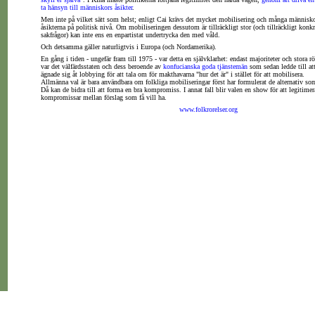
ta hänsyn till människors åsikter
.
Men inte på vilket sätt som helst; enligt Cai krävs det mycket mobilisering och många människo
åsikterna på politisk nivå. Om mobiliseringen dessutom är tillräckligt stor (och tillräckligt kon
sakfrågor) kan inte ens en enpartistat undertrycka den med våld.
Och detsamma gäller naturligtvis i Europa (och Nordamerika).
En gång i tiden - ungefär fram till 1975 - var detta en självklarhet: endast majoriteter och stora r
var det välfärdsstaten och dess beroende av
konfucianska goda tjänstemän
som sedan ledde till a
ägnade sig åt lobbying för att tala om för makthavarna "hur det är" i stället för att mobilisera.
Allmänna val är bara användbara om folkliga mobiliseringar först har formulerat de alternativ som
Då kan de bidra till att forma en bra kompromiss. I annat fall blir valen en show för att legitime
kompromissar mellan förslag som få vill ha.
www.folkrorelser.org