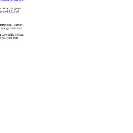
r för att få igenom
kret med fokus på
örelser dög. Kanske
tt många människor
 valet hålls mellan.
ra politiker som