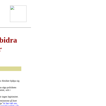
bidra
r
 försöker hjälpa sig
a säga politikens
mitet, och i
 ingen legitimitet.
tminstone på kort
ga "
ni har valt oss,
 populär politik och