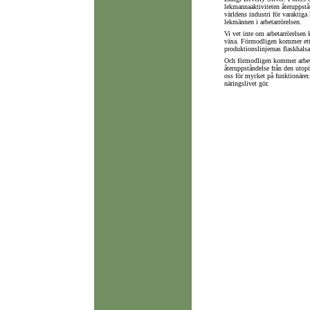
lekmannaaktiviteten återuppståt
världens industri för varaktiga
lekmännen i arbetarrörelsen.
Vi vet inte om arbetarrörelsen
växa. Förmodligen kommer ett g
produktionslinjernas flaskhalsa
Och förmodligen kommer arbetar
återuppståndelse från den utop
oss för mycket på funktionärer.
näringslivet gör.