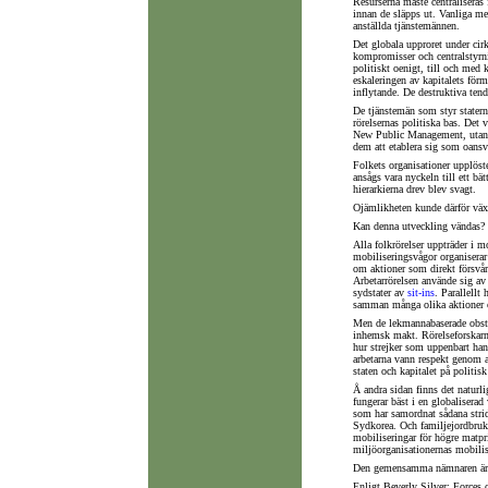
Resurserna måste centraliseras
innan de släpps ut. Vanliga me
anställda tjänstemännen.
Det globala upproret under ci
kompromisser och centralstyrni
politiskt oenigt, till och med 
eskaleringen av kapitalets förmå
inflytande. De destruktiva tend
De tjänstemän som styr staterna
rörelsernas politiska bas. Det 
New Public Management, utan st
dem att etablera sig som oansva
Folkets organisationer upplöst
ansågs vara nyckeln till ett bä
hierarkierna drev blev svagt.
Ojämlikheten kunde därför väx
Kan denna utveckling vändas?
Alla folkrörelser uppträder i 
mobiliseringsvågor organiserar 
om aktioner som direkt försvår
Arbetarrörelsen använde sig av 
sydstater av
sit-ins
. Parallellt
samman många olika aktioner 
Men de lekmannabaserade obstr
inhemsk makt. Rörelseforskarn
hur strejker som uppenbart han
arbetarna vann respekt genom at
staten och kapitalet på politis
Å andra sidan finns det naturli
fungerar bäst i en globaliserad 
som har samordnat sådana stride
Sydkorea. Och familjejordbruka
mobiliseringar för högre matp
miljöorganisationernas mobilis
Den gemensamma nämnaren är do
Enligt Beverly Silver: Forces 