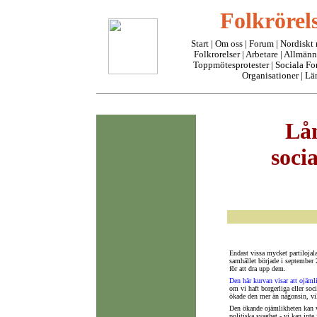
Folkrörels
Start
|
Om oss
| Forum |
Nordiskt
Folkrorelser
|
Arbetare
|
Allmänn
Toppmötesprotester
|
Sociala F
Organisationer
|
Lä
Lån
soci
Endast vissa mycket partilojal
samhället började i september 2
för att dra upp dem.
Den här kurvan visar att ojäml
om vi haft borgerliga eller soc
ökade den mer än någonsin, vil
Den ökande ojämlikheten kan va
politiska svaghet - vi kan inte 