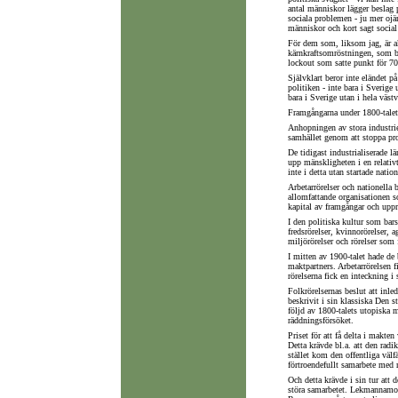
antal människor lägger beslag 
sociala problemen - ju mer ojä
människor och kort sagt social 
För dem som, liksom jag, är ak
kärnkraftsomröstningen, som brö
lockout som satte punkt för 70-t
Självklart beror inte eländet på
politiken - inte bara i Sverige 
bara i Sverige utan i hela västv
Framgångarna under 1800-talet b
Anhopningen av stora industrie
samhället genom att stoppa pro
De tidigast industrialiserade l
upp mänskligheten i en relativt
inte i detta utan startade nati
Arbetarrörelser och nationella
allomfattande organisationen so
kapital av framgångar och upprä
I den politiska kultur som bars
fredsrörelser, kvinnorörelser, 
miljörörelser och rörelser som
I mitten av 1900-talet hade de 
maktpartners. Arbetarrörelsen 
rörelserna fick en inteckning i 
Folkrörelsernas beslut att inl
beskrivit i sin klassiska Den s
följd av 1800-talets utopiska
räddningsförsöket.
Priset för att få delta i makte
Detta krävde bl.a. att den radi
stället kom den offentliga välfä
förtroendefullt samarbete med r
Och detta krävde i sin tur att 
störa samarbetet. Lekmannamobi