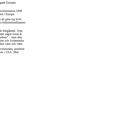
lågade Europas
 revolutionerna 1848
era i Europa.
 att göra sig kvitt.
ra folkrörelsealliansen
 de föregående. Som
der något tiotal år
örelsen” – men dess
ndien och Sydamerika
blir värre och värre.
volutionen, protester
elsen i USA. Men