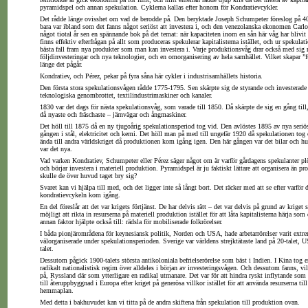
pyramidspel och annan spekulation. Cyklerna kallas efter honom för Kondratievcykler.
Det rådde länge ovisshet om vad de berodde på. Den beryktade Joseph Schumpeter föreslog på 40-
bara var ibland som det fanns något seriöst att investera i, och den venezolanska ekonomen Carlo
något tiotal år sen en spännande bok på det temat: när kapaciteten inom en sån här våg har blivit 
finns effektiv efterfrågan på allt som produceras spekulerar kapitalisterna istället, och ur spekul
bästa fall fram nya produkter som man kan investera i. Varje produktionsvåg drar också med sig
följdinvesteringar och nya teknologier, och en omorganisering av hela samhället. Vilket skapar ”f
länge det pågår.
Kondratiev, och Pérez, pekar på fyra såna här cykler i industrisamhällets historia.
Den första stora spekulationsvågen rådde 1775-1795. Sen skärpte sig de styrande och investerade i
teknologiska genombrottet, textilindustrimaskiner och kanaler.
1830 var det dags för nästa spekulationsvåg, som varade till 1850. Då skärpte de sig en gång till,
då nyaste och fräschaste – järnvägar och ångmaskiner.
Det höll till 1875 då en ny tjugoårig spekulationsperiod tog vid. Den avlöstes 1895 av nya seriös
gången i stål, elektricitet och kemi. Det höll man på med till ungefär 1920 då spekulationen tog 
ända till andra världskriget då produktionen kom igång igen. Den här gången var det bilar och 
var det nya.
Vad varken Kondratiev, Schumpeter eller Pérez säger något om är varför gårdagens spekulanter plöt
och börjar investera i materiell produktion. Pyramidspel är ju faktiskt lättare att organisera än pr
skulle de över huvud taget bry sig?
Svaret kan vi hjälpa till med, och det ligger inte så långt bort. Det räcker med att se efter varför 
kondratievcykeln kom igång.
En del föreslår att det var krigets förtjänst. De har delvis rätt – det var delvis på grund av kriget
möjligt att rikta in resurserna på materiell produktion istället för att låta kapitalisterna härja s
annan faktor hjälpte också till: rädsla för mobiliserade folkrörelser.
I båda pionjärområdena för keynesiansk politik, Norden och USA, hade arbetarrörelser varit extre
välorganiserade under spekulationsperioden. Sverige var världens strejktätaste land på 20-talet, 
talet.
Dessutom pågick 1900-talets största antikoloniala befrielserörelse som bäst i Indien. I Kina tog 
radikalt nationalistisk regim över alldeles i början av investeringsvågen. Och dessutom fanns, vi
på, Ryssland där som ytterligare en radikal utmanare. Det var för att hindra ryskt inflytande so
till återuppbyggnad i Europa efter kriget på generösa villkor istället för att använda resurserna till
hemmaplan.
Med detta i bakhuvudet kan vi titta på de andra skiftena från spekulation till produktion ovan.