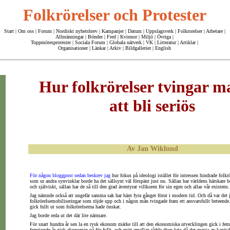
Folkrörelser och Protester
Start
|
Om oss
| Forum |
Nordiskt nyhetsbrev
|
Kampanjer
|
Datum
|
Uppslagsverk
|
Folkrorelser
|
Arbetare
|
Allmänningar
|
Bönder
|
Fred
|
Kvinnor
|
Miljö
|
Övriga
|
Toppmötesprotester
|
Sociala Forum
|
Globala nätverk
|
VK
|
Litteratur
|
Artiklar
|
Organisationer
|
Länkar
|
Arkiv
|
Bildgallerier
|
English
Hur folkrörelser tvingar m
att bli seriös
Av Jan Wiklund
För någon bloggpost sedan beskrev jag
hur fokus på ideologi istället för intressen hindrade folkr
som ur andra synvinklar borde ha det sällsynt väl förspänt just nu. Sällan har världens härskare be
och själviskt, sällan har de så till den grad äventyrat villkoren för sin egen och allas vår existens.
Jag nämnde också att ungefär samma sak har hänt fyra gånger förut i modern tid. Och då var det ju
folkrörelsemobiliseringar som röjde upp och i någon mån tvingade fram ett ansvarsfullt beteende
gick fullt ut som folkrörelserna hade önskat.
Jag borde reda ut det där lite närmare.
För snart hundra år sen la en rysk ekonom märke till att den ekonomiska utvecklingen gick i femt
femtionde år gick ekonomin på för fullt, och mitt emellan rådde djup kris då det mesta av kapital