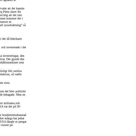
talet att det kanske
ta Pérez skrev för
så hög att det inte
ationen kommer det i
 massor av
ull sysselsättning” så
 det då fräschaste
 och investerade i det
a investeringar, den
över. Det gjorde den
hushållsmaskiner som
sligt blir seriösa
oduktion, så varför
den sista
 som det blev politiskt
om de behagade. Men en
mt militanta och
USA var det på 30-
en bonderörelsebaserad
lket många har pekat
m USA lånade ut pengar
 vinster på