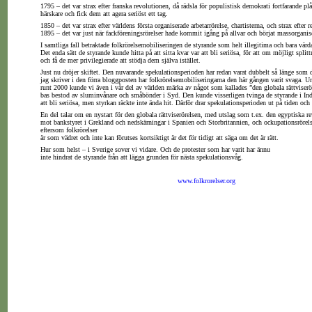
1795 – det var strax efter franska revolutionen, då rädsla för populistisk demokrati fortfarande p
härskare och fick dem att agera seriöst ett tag.
1850 – det var strax efter världens första organiserade arbetarrörelse, chartisterna, och strax efter
1895 – det var just när fackföreningsrörelser hade kommit igång på allvar och börjat massorganis
I samtliga fall betraktade folkrörelsemobiliseringen de styrande som helt illegitima och bara värda
Det enda sätt de styrande kunde hitta på att sitta kvar var att bli seriösa, för att om möjligt splitt
och få de mer privilegierade att stödja dem själva istället.
Just nu dröjer skiftet. Den nuvarande spekulationsperioden har redan varat dubbelt så länge som
jag skriver i den förra bloggposten har folkrörelsemobiliseringarna den här gången varit svaga. Un
runt 2000 kunde vi även i vår del av världen märka av något som kallades ”den globala rättviser
bas bestod av sluminvånare och småbönder i Syd. Den kunde visserligen tvinga de styrande i I
att bli seriösa, men styrkan räckte inte ända hit. Därför drar spekulationsperioden ut på tiden och 
En del talar om en nystart för den globala rättviserörelsen, med utslag som t.ex. den egyptiska re
mot bankstyret i Grekland och nedskärningar i Spanien och Storbritannien, och ockupationsrör
eftersom folkrörelser
är som vädret och inte kan förutses kortsiktigt är det för tidigt att säga om det är rätt.
Hur som helst – i Sverige sover vi vidare. Och de protester som har varit har ännu
inte hindrat de styrande från att lägga grunden för nästa spekulationsvåg.
www.folkrorelser.org