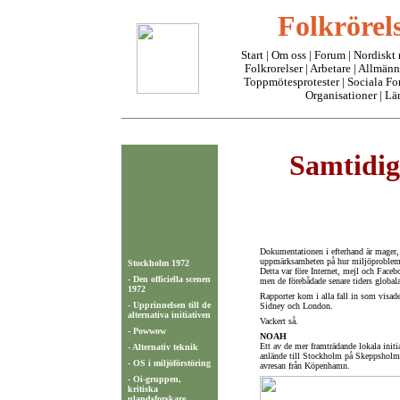
Folkrörels
Start
|
Om oss
| Forum |
Nordiskt
Folkrorelser
|
Arbetare
|
Allmänn
Toppmötesprotester
|
Sociala F
Organisationer
|
Lä
Samtidiga
Dokumentationen i efterhand är mager,
uppmärksamheten på hur miljöproblemen
Stockholm 1972
Detta var före Internet, mejl och Face
- Den officiella scenen
men de förebådade senare tiders globala
1972
Rapporter kom i alla fall in som vis
- Upprinnelsen till de
Sidney och London.
alternativa initiativen
Vackert så.
- Powwow
NOAH
Ett av de mer framträdande lokala init
- Alternativ teknik
anlände till Stockholm på Skeppsholmsk
- OS i miljöförstöring
avresan från Köpenhamn.
- Oi-gruppen,
kritiska
ulandsforskare