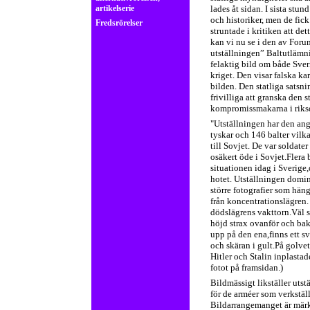
artikelserie
lades åt sidan. I sista stun
och historiker, men de fic
Fredsrörelser
struntade i kritiken att de
kan vi nu se i den av For
utställningen” Baltutlämn
felaktig bild om både Sver
kriget. Den visar falska ka
bilden. Den statliga satsni
frivilliga att granska den s
kompromissmakarna i riksd
"Utställningen har den ang
tyskar och 146 balter vilka
till Sovjet. De var soldate
osäkert öde i Sovjet.Flera 
situationen idag i Sverige
hotet. Utställningen domine
större fotografier som häng
från koncentrationslägren. 
dödslägrens vakttorn.Väl s
höjd strax ovanför och ba
upp på den ena,finns ett 
och skäran i gult.På golve
Hitler och Stalin inplasta
fotot på framsidan.)
Bildmässigt likställer utst
för de arméer som verkställ
Bildarrangemanget är märk