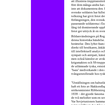
att illustrera trupptransit
före dem många andra har anv
inte att dokumentera den. 
svenske soldaten har fulls
tolkning har givit fotot de
förlängningen, den svensk
passerande soldaterna i E
lång tid dominerande uppf
fotot ger uttryck åt en sven
Bildanvändningen på Regio
denna historiska händelse.
berättelse. Den lyfter fram
direkt till besökaren, åskå
till intellektuell analys o
sympati och antipati, känsl
men också känslor av avsk
krigsmakten och SS-trupper
de utlämnade tyska, estnisk
"bara" medverkande i den n
tvångsenrollerade hos tys
"Utställningen om baltutl
haft ett foto av Hakkorsfl
utrikesminister Ribbentrop
1939 – det gjorde fanorna
de två melodier som en so
Var Sovjetunionen hammare