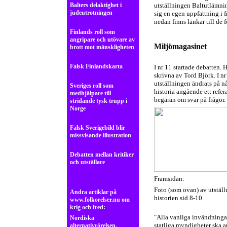
Balters delaktighet i
utställningen Baltutlämning
judeutrotningen
sig en egen uppfattning i 
nedan finns länkar till de 
Finlands roll som
angripare och utövare av
Miljömagasinet
brott mot mänskligheten
Falsk Finlandskarta
I nr 11 startade debatten. 
skrivna av Tord Björk. I nr
utställningen ändrats på nå
Sveriges roll som
historia angående ett refer
medhjälpare till
begäran om svar på frågor.
stridande tysk trupp i
Norge
Falsk Sverigebild blir
missvisande illustration
Debatten mellan kritiker
och utställare
Framsidan:
Foto (som ovan) av utställ
Andra artiklar på
historien sid 8-10.
www.folkorelser.nu om
krig och fred:
"Alla vanliga invändningar
Nordiska
statliga myndigheter ska an
alternativrörelsen,