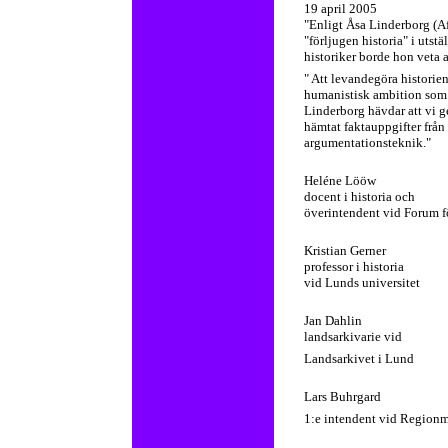
19 april 2005
"Enligt Åsa Linderborg (Af
"förljugen historia" i utst
historiker borde hon veta 
" Att levandegöra historie
humanistisk ambition som F
Linderborg hävdar att vi g
hämtat faktauppgifter från
argumentationsteknik."
Heléne Lööw
docent i historia och
överintendent vid Forum fö
Kristian Gerner
professor i historia
vid Lunds universitet
Jan Dahlin
landsarkivarie vid
Landsarkivet i Lund
Lars Buhrgard
1:e intendent vid Regionmu