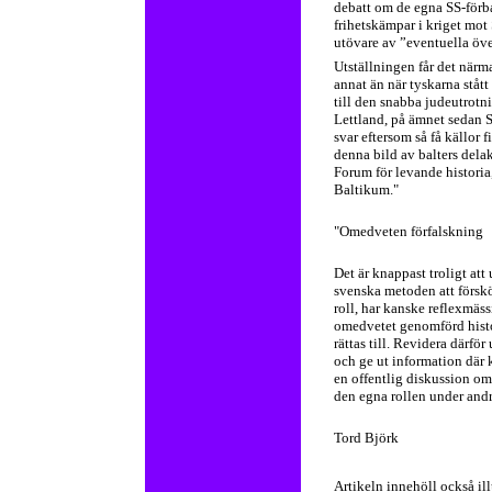
debatt om de egna SS-förban
frihetskämpar i kriget mot
utövare av ”eventuella öve
Utställningen får det närm
annat än när tyskarna stått 
till den snabba judeutrotni
Lettland, på ämnet sedan 
svar eftersom så få källor f
denna bild av balters dela
Forum för levande historia,
Baltikum."
"Omedveten förfalskning
Det är knappast troligt att
svenska metoden att försk
roll, har kanske reflexmäss
omedvetet genomförd histor
rättas till. Revidera därfö
och ge ut information där k
en offentlig diskussion om
den egna rollen under andr
Tord Björk
Artikeln innehöll också ill