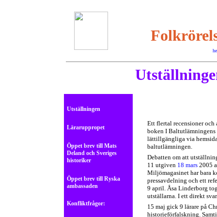
Folkrörels
he
Utställning
Utställningen
Ett flertal recensioner oc
Läraruppropet
boken I Baltutlämningens s
lättillgängliga via hemsid
Öppet brev till Mats
baltutlämningen.
Deland och Sveriges
Debatten om att utställnin
historiker
11 utgiven
18 mars
2005 av
Miljömagasinet har bara ko
Öppet brev till Ryska
pressavdelning och ett refe
ambassaden
9 april. Åsa Linderborg to
utställarna. I ett direkt sv
Konfliktfrågor:
15 maj gick 9 lärare på Ch
historieförfalskning. Sam