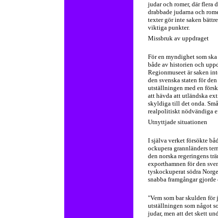
judar och romer, där flera 
drabbade judarna och romer
texter gör inte saken bättr
viktiga punkter.
Missbruk av uppdraget
För en myndighet som ska f
både av historien och uppd
Regionmuseet är saken inte
den svenska staten för den
utställningen med en förs
att hävda att utländska e
skyldiga till det onda. Små
realpolitiskt nödvändiga ef
Utnyttjade situationen
I själva verket försökte bå
ockupera grannländers terri
den norska regeringens trä
exporthamnen för den svens
tyskockuperat södra Norge
snabba framgångar gjorde d
"Vem som bar skulden för j
utställningen som något so
judar, men att det skett und