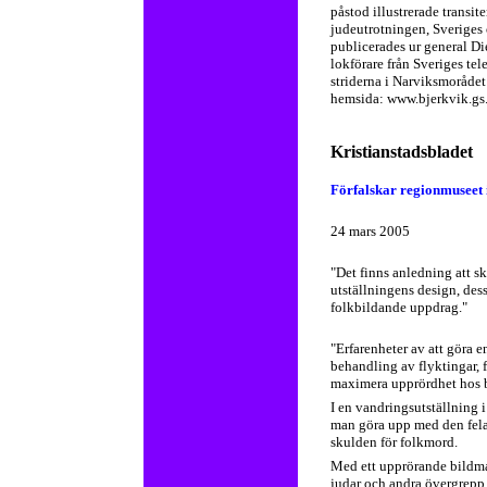
påstod illustrerade transit
judeutrotningen, Sveriges 
publicerades ur general Di
lokförare från Sveriges tel
striderna i Narviksmoråde
hemsida: www.bjerkvik.gs
Kristianstadsbladet
Förfalskar regionmuseet i
24 mars 2005
"Det finns anledning att sk
utställningens design, des
folkbildande uppdrag."
"Erfarenheter av att göra e
behandling av flyktingar, 
maximera upprördhet hos 
I en vandringsutställning 
man göra upp med den felak
skulden för folkmord.
Med ett upprörande bildmat
judar och andra övergrepp 