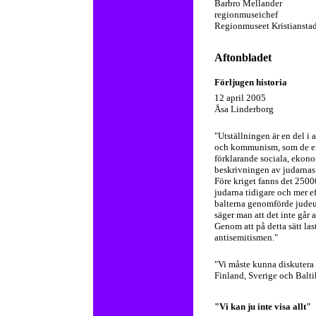
Barbro Mellander
regionmuseichef
Regionmuseet Kristiansta
Aftonbladet
Förljugen historia
12 april 2005
Åsa Linderborg
"Utställningen är en del i 
och kommunism, som de enda
förklarande sociala, eko
beskrivningen av judarnas
Före kriget fanns det 2500
judarna tidigare och mer ef
balterna genomförde judeut
säger man att det inte går 
Genom att på detta sätt las
antisemitismen."
"Vi måste kunna diskutera d
Finland, Sverige och Baltik
"Vi kan ju inte visa allt"