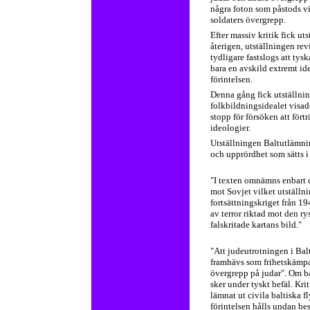
några foton som påstods vi
soldaters övergrepp.
Efter massiv kritik fick u
återigen, utställningen r
tydligare fastslogs att tys
bara en avskild extremt id
förintelsen.
Denna gång fick utställnin
folkbildningsidealet visade
stopp för försöken att för
ideologier.
Utställningen Baltutlämnin
och upprördhet som sätts i
"I texten omnämns enbart d
mot Sovjet vilket utställn
fortsättningskriget från 1
av terror riktad mot den r
falskritade kartans bild."
"Att judeutrotningen i Ba
framhävs som frihetskämpar
övergrepp på judar". Om ba
sker under tyskt befäl. Kr
lämnat ut civila baltiska f
förintelsen hålls undan be