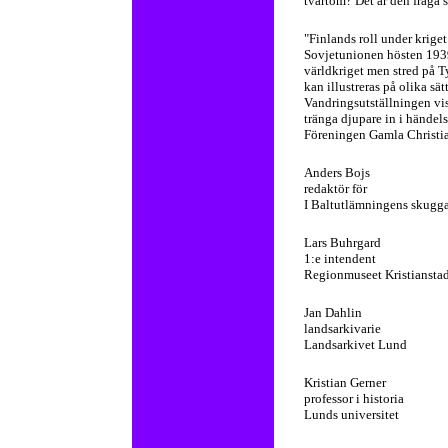
tvärtom? Det är den fråga 
"Finlands roll under kriget
Sovjetunionen hösten 1939 
världkriget men stred på T
kan illustreras på olika sätt
Vandringsutställningen vis
tränga djupare in i hände
Föreningen Gamla Christia
Anders Bojs
redaktör för
I Baltutlämningens skugg
Lars Buhrgard
1:e intendent
Regionmuseet Kristiansta
Jan Dahlin
landsarkivarie
Landsarkivet Lund
Kristian Gerner
professor i historia
Lunds universitet