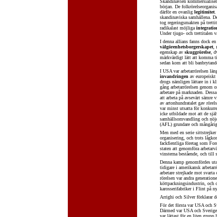
Skandinavien kommersialisera
början. De folkrörelseorganis
därför en ovanlig
legitimitet
.
skandinaviska samhällena. Det
tog regeringsmakten på trett
radikalast möjliga
integratio
Under tjugo- och trettitalen 
I denna allians fanns dock en 
välgörenhetsborgerskapet
,
egenskap av
skuggrörelse
, d
märkvärdigt lätt att komma ti
sedan kom att bli banbrytand
I USA var arbetarrörelsen läng
invandringen
av europeiskt f
drogs nämligen lättare in i k
gång arbetarrörelsen genom o
arbetare på marknaden. Dessa 
att arbeta på avsevärt sämre v
av artonhundratalet gav rörel
var minst utsatta för konkurre
icke utbildade mot att de sjä
samhällsomvandling och nöjde
(AFL) grundare och mångårige
Men med en serie sittstrejker 
organisering, och trots lågko
fackfientliga företag som Fo
staten att genomföra arbetarvä
vinsterna bestående, och till 
Denna kamp genomfördes utan
tidigare i amerikansk arbetar
arbetare strejkade mot svart
rörelsen var andra generation
köttpackningsindustrin, och
karosserifabriker i Flint på n
Arrighi och Silver förklarar 
För det första var USA och S
Därmed var USA och Sverige 
var lättast för en liten grupp