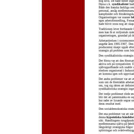
hög nivå. De hade heller inge
Dessa s.k.
syndikalister
hade
Både den franska fackliga c
personal, ansåg medlemmarnas
kampfonder och försäkringska
Organiseringen var snarare
lo
egen arbetsförmedling, Fernand
hade blivit stora nog att skap
Traditionen lever fortfarande 
men kan få ut miljontals männ
organiseringen, grundad på de
Arbetarrörelsen i systemcentr
ungefär åren 1905-1907. Den 
producenter skarpt uppåt eft
strategin på problem som bör
Den syndikalistiska strategi
Det första var att den förutsa
aktiva och på sympatisörer. 
självuppoffrande och snabbt u
rörelsen organiserad i Indust
att komma igen och uppvisade
Det andra problemet var att a
som om de företrädde arbetar
om, tog sig rätten att defini
syndikalistiska strategin inge
Det tredje problemet rörde
sv
blir det att patentmärka en 
hur rader av lysande segrar sn
deras resultat med.
Den socialdemokratiska strat
Det ena problemet var att när
denna
hypotetiska händelse 
sikt. Handlingens tyngdpunkt 
medlemmarna själva på fabrike
långsiktigt strategiska frågo
splittringar och svåröverbrygg