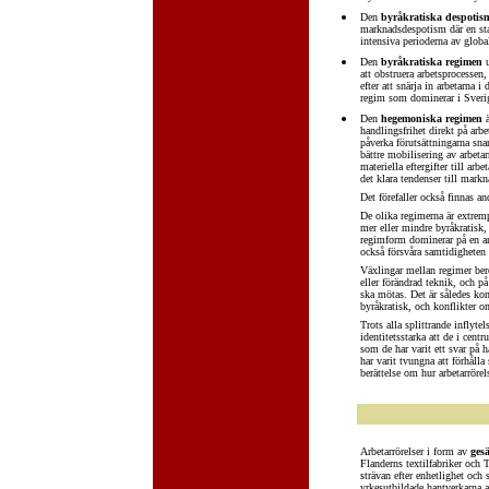
Den
byråkratiska despotis
marknadsdespotism där en sta
intensiva perioderna av global
Den
byråkratiska regimen
u
att obstruera arbetsprocessen
efter att snärja in arbetarna i
regim som dominerar i Sverige
Den
hegemoniska regimen
ä
handlingsfrihet direkt på arb
påverka förutsättningarna snar
bättre mobilisering av arbeta
materiella eftergifter till ar
det klara tendenser till mark
Det förefaller också finnas an
De olika regimerna är extrem
mer eller mindre byråkratisk,
regimform dominerar på en arb
också försvåra samtidigheten m
Växlingar mellan regimer ber
eller förändrad teknik, och p
ska mötas. Det är således kon
byråkratisk, och konflikter 
Trots alla splittrande inflyte
identitetsstarka att de i cen
som de har varit ett svar på 
har varit tvungna att förhålla s
berättelse om hur arbetarröre
Arbetarrörelser i form av
ges
Flanderns textilfabriker och
strävan efter enhetlighet oc
yrkesutbildade hantverkarna 