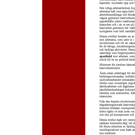
kapitalet, styckades upp och 
Den tidiga arbetarrörelsen by
arbetarna haft sina egna halv
arbetsförmedlingar och försäk
vägnar gentemot hantverksmä
upprätthålla yrkets tradition
branschen och i att se ner p
hantverket gentemot det 'oär
nyttigheter som höll samhälle
Denna stolthet hotades nu av 
mot arbetarna, som satte in i
revolutionen och till att säkr
för de fattiga, omsättningssk
och fackliga aktiviteter. Den
samtidigt som högkonjunkture
apartheid
mot arbetare, som 
också till en ny politisk-fack
Mönstren för rörelsen hämtade
hantverkarmiljön.
Ända sedan nederlaget för den
bildningssträvanden, kollekti
sjuttonhundratalet utmanades 
rörelse som visserligen utgic
fabriksarbetare och daglöna
jämlikhetsbudskapet bokstavli
tekniker som massmötet, från
talarstolen.
Från den franska revolutione
degraderingshotade hantverka
mönster bildades correspondin
kräva rights of man (som var 
och slut på korruptionen och d
Denna rörelse hade sitt cent
radikala 'kulturella färg' til
De första utbrotten av fackli
textilkapitalister som hade an
nya maskiner.