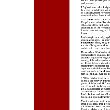
Det var i de kapitalknappa lä
god jordmån.
I England, men också i någo
falla efter för arbetarnas fack
de lika hänsynslöst repressiv
artonhundratalets första år o
Även
staten
bidrog till den a
förtrycket som minst lika vik
aktiviteter riktade mot staten 
urbanisering en sen företeel
franska staten var svag, och 
likaså.
Partistrategin hade tidigt spe
industrialiseringen, i en med
Bolagsstaten
rådde, enligt B
s.k. socialistlagarna mellan 
partiaktivitet, som därför fr
Under sådana förhållanden vä
arbetarrörelsens beundran. Re
gigantisk apparat som tog han
naturligt i det ståndsmedvet
in till storstädernas arbetar
medlemmar och resurser nog at
organisationsfunktionärer. De
snart formerade sig
funktion
storlek och makt, även om det
SPD blev därför något av en 
att täcka det behov av intern
partier bildades med SPD som 
som liksom det tyska såg som
Belgien anpassades arbetarrör
arbetarrörelsens främsta tale
Frankrike framstod som allt
hegemonin, med parlamentarisk
Men trots den nya strategi som
innan dessa drogs med i rörels
till 1930-talet. Detta berodd
för att bli aktiva -- de löpte