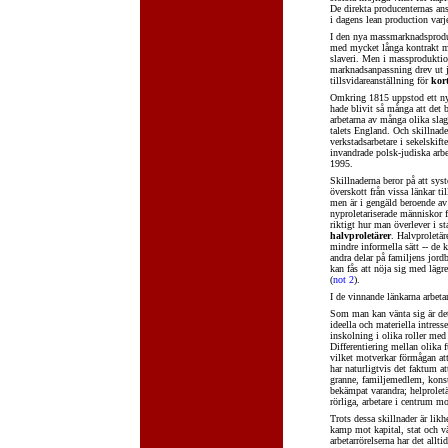
De direkta producenternas ans
i dagens lean production varj
I den nya massmarknadsproduk
med mycket långa kontrakt mel
slaveri. Men i massproduktio
marknadsanpassning drev ut ju
tillsvidareanställning för
kor
Omkring 1815 uppstod ett nyt
hade blivit så många att det 
arbetarna av många olika slag
talets England. Och skillnader
verkstadsarbetare i sekelskif
invandrade polsk-judiska arbe
1995.
Skillnaderna beror på att sys
överskott från vissa länkar ti
men är i gengäld beroende av
nyproletariserade människor 
riktigt hur man överlever i 
halvproletärer
. Halvproletär
mindre informella sätt -- de k
andra delar på familjens jordb
kan fås att nöja sig med lägr
(
not 2
).
I de vinnande länkarna arbeta
Som man kan vänta sig är det d
ideella och materiella intress
inskolning i olika roller med
Differentiering mellan olika 
vilket motverkar förmågan att
har naturligtvis det faktum a
granne, familjemedlem, konsum
bekämpat varandra; helprolet
rörliga, arbetare i centrum mot
Trots dessa skillnader är likh
kamp mot kapital, stat och vä
arbetarrörelserna har det allti