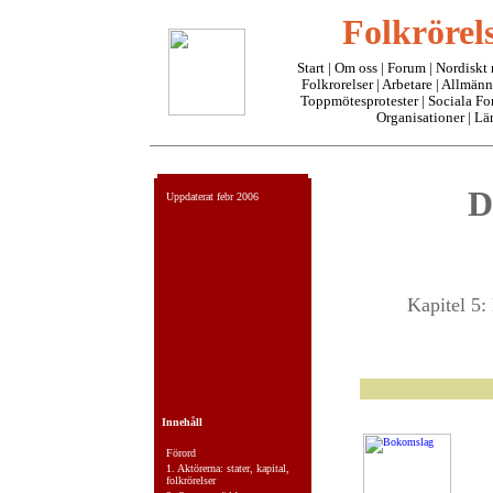
Folkrörels
Start
|
Om oss
| Forum |
Nordiskt
Folkrorelser
|
Arbetare
|
Allmänn
Toppmötesprotester
|
Sociala F
Organisationer
|
Lä
D
Uppdaterat febr 2006
Kapitel 5:
Innehåll
Förord
1.
Aktörerna: stater, kapital,
folkrörelser