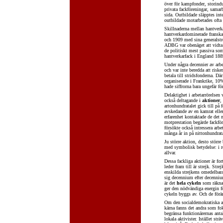
över för kampfonder, storindu
privata fackföreningar, samar
sida. Outbildade släpptes inte
outbildade motarbetades ofta a
Skillnaderna mellan hantverk
hantverkardominerade franska
och 1909 med sina generalstr
ADBG var obenäget att vidta 
de politiskt mest passiva som
hantverkarfack i England 18
Under några decennier av arbe
och var inte beredda att risk
betala till stridsfonderna. D
organiserade i Frankrike, 10
hade siffrorna bara ungefär fö
Delaktighet i arbetarrörelsen
också deltagande i
aktioner
,
artonhundratalet gick till på 
avskedande av en kamrat eller 
erfarenhet kontaktade de det 
motprestation begärde fackf
försökte också intressera arb
många år in på nittonhundrata
Ju större aktion, desto större
med symbolisk betydelse: i r
allvar.
Dessa fackliga aktioner är for
leder fram till är strejk. Str
enskilda strejkens omedelbara 
sig decennium efter decennium
är det
hela cykeln
som räknas,
ger den nödvändiga energin fö
cykeln byggs av. Och de förän
Om den socialdemokratiska ar
kärna fanns det andra som fo
begränsa funktionärernas ant
lokala aktivister. Istället st