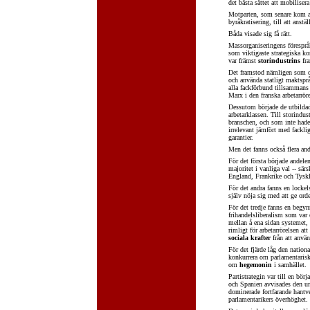
det bästa sättet att mobiliser
Motparten, som senare kom a
byråkratisering, till att anst
Båda visade sig få rätt.
Massorganiseringens förespråk
som viktigaste strategiska kom
var främst
storindustrins
fra
Det framstod nämligen som omö
och använda statligt maktspr
alla fackförbund tillsammans 
Marx i den franska arbetarrör
Dessutom började de utbildad
arbetarklassen. Till storindus
branschen, och som inte hade
irrelevant jämfört med fackli
garantier.
Men det fanns också flera an
För det första började andele
majoritet i vanliga val -- sär
England, Frankrike och Tysk
För det andra fanns en lockel
själv nöja sig med att ge orde
För det tredje fanns en begynn
frihandelsliberalism som var 
mellan å ena sidan systemet, 
rimligt för arbetarrörelsen at
sociala krafter
från att använ
För det fjärde låg den nation
konkurrera om parlamentarisk
om
hegemonin
i samhället.
Partistrategin var till en bö
och Spanien avvisades den und
dominerade fortfarande hantv
parlamentarikers överhöghet.