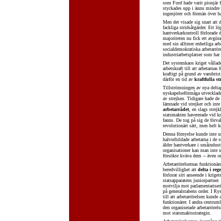
som Ford hade varit pionjär f
styckades upp i ännu mindre b
ingenjörer och förmän över ha
Men det visade sig snart att 
fackliga stridsåtgärder. Ett l
hantverkarkontroll förlorade 
majoriteten nu fick ett avgör
med sin alltmer enhetliga arb
socialdemokratiska arbetarröre
industriarbetsplatser som har
Det systemkaos kriget vållade
arbetskraft till att arbetarn
kraftigt på grund av varubris
därför en tid av
kraftfulla st
Tillströmningen av nya deltag
nyskapelseförmåga utvecklade
av strejken. Tidigare hade de
lämnade vid strejker och inte
arbetarrådet
, en slags strej
statsmakten havererade vid kr
fanns. De tog på sig de förval
revolutionärt sätt, men helt 
Denna förnyelse kunde inte und
halvutbildade arbetarna i de 
äldre hantverkare i småindust
organisationer kan man inte un
försökte kväva dem -- även om
Arbetarrörelsernas funktionär
beredvillighet att
delta i reg
förlorat sitt anseende i krige
statsapparatens juniorpartner.
motvilja mot parlamentariserin
på generalstabens order. I Ry
till att arbetarrörelsen kunde
funktionärer. I andra centrum
den organiserade arbetarrörel
mot statsmaktsstrategin.