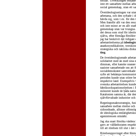
socialt. Utvecklingen börjad
inte ett samarbete mellan ar
social gemenskap, utan ett sa
Överideologiseringen var utan
arbetarna, och den syftade i 
hävda sig, som t.ex. för den t
Men framför allt var den resul
och inte minst av en allt st
gemenskap utan var tvungna a
det dessa som stod för ideol
själva, efter förmåga försökt
jag har beskrivit det tidigar
arbetarrörelserna på
ideologis
anarkosyndikalister, trotskiste
strategiska och taktiska disku
ting
.
De överideologiserade arbetar
solidaritet med än med sina
dimman, eller kanske snarare
nazister samarbetade om att f
socialdemokrater samverkade 
syfte att bekämpa kommunister
perioden kunde utan större b
respektive land. Exempelvis 
svenska arbetarrörelsen kunde
fabriksockupationsrörelsen i 
mönstret kunde de båda nation
Katalonien samma år, där den 
självförvaltade industrier och
Regeringsmaktsstrategin, fun
samarbete mellan rörelse och 
sidoordnade, alltmer oförmögn
de ideologiska renlärighetsk
egenintressen utmärkt.
Jag ska snart försöka värdera
gavs av välfärdsstaten respek
till att rörelsen till slut i de
Rörelseuppsvinget efter först