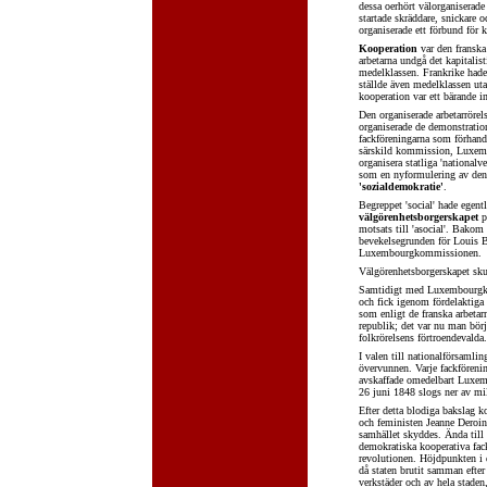
dessa oerhört välorganiserade
startade skräddare, snickare 
organiserade ett förbund för 
Kooperation
var den franska
arbetarna undgå det kapitalist
medelklassen. Frankrike hade 
ställde även medelklassen ut
kooperation var ett bärande i
Den organiserade arbetarrörel
organiserade de demonstratio
fackföreningarna som förhandl
särskild kommission, Luxemb
organisera statliga 'national
som en nyformulering av den
'sozialdemokratie'
.
Begreppet 'social' hade egentl
välgörenhetsborgerskapet
på
motsats till 'asocial'. Bakom 
bevekelsegrunden för Louis Bl
Luxembourgkommissionen.
Välgörenhetsborgerskapet skul
Samtidigt med Luxembourgkom
och fick igenom fördelaktiga 
som enligt de franska arbetar
republik; det var nu man börj
folkrörelsens förtroendevalda.
I valen till nationalförsamlin
övervunnen. Varje fackföreni
avskaffade omedelbart Luxemb
26 juni 1848 slogs ner av mi
Efter detta blodiga bakslag ko
och feministen Jeanne Deroin
samhället skyddes. Ända till 
demokratiska kooperativa fac
revolutionen. Höjdpunkten i 
då staten brutit samman efte
verkstäder och av hela stade