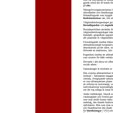
gjorde också allt de kunde fö
på
sikt
.
Näringslivsorganisationerna 
rättssäkerhet och löneökning
förhandlingsrätt som byggde 
funktionärernas
sak, inte ar
Välgörenhetsborgerskapet gick
förstatliganden
och
eugeni
Bostadspolitiken användes för
välgörenhetsborgerskapet känd
blandade, geografiskt uppspli
allt planerade av välgörenhets
Förstatligandet innebar främ
arbetardominerade kooperativ,
demokratiskt på det sättet, me
förlorade en maktresurs, inte 
Eugeniken innebar att arbetar
som utsattes för både verbala 
Drivande i alla dessa tre off
socialt arbete.
Sammantaget är resultatet av 
Den svenska arbetarrörelsen ha
inriktad -- lekmännen engager
centrala, övergripande samman
av sina allianspartners planer
att utforma en motstrategi, o
individualistisk konstnärligh
om det tog många år innan f
Andra världskriget, likaväl s
varuknapphet och övertid gav 
som man skulle kunna vänta si
nederlag, den ökande funktion
självkänsla. Men som man ock
och Skandinavien den ökade fö
för
löneökningar
i USA och 