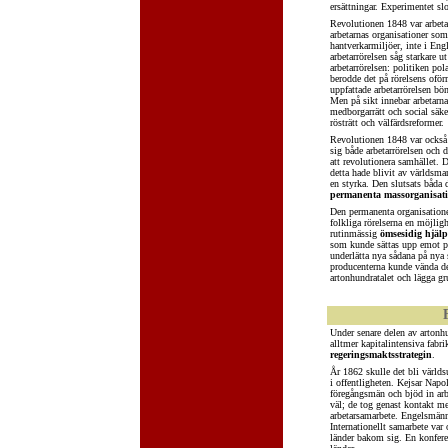
ersättningar. Experimentet sl
Revolutionen 1848 var arbetar
arbetarnas organisationer som
hantverkarmiljöer, inte i Eng
arbetarrörelsen såg starkare 
arbetarrörelsen: politiken pola
berodde det på rörelsens oför
uppfattade arbetarrörelsen b
Men på sikt innebar arbetarna
medborgarrätt och social säk
rösträtt och välfärdsreformer.
Revolutionen 1848 var också 
sig både arbetarrörelsen och 
att revolutionera samhället. 
detta hade blivit av världsm
en styrka. Den slutsats båda 
permanenta massorganisat
Den permanenta organisatione
folkliga rörelserna en möjligh
rutinmässig
ömsesidig hjälp
som kunde sättas upp emot pa
underlätta nya sådana på nya 
producenterna kunde vända de
artonhundratalet och lägga g
Under senare delen av artonhun
alltmer kapitalintensiva fabri
regeringsmaktsstrategin
.
År 1862 skulle det bli världs
i offentligheten. Kejsar Nap
föregångsmän och bjöd in arbet
väl; de tog genast kontakt me
arbetarsamarbete. Engelsmänne
Internationellt samarbete var
länder bakom sig. En konferens