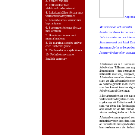
2.
Scenen: världen
3.
Folkrörelser före
världsmarknadssystemet
4.
Lokalsamhällets försvar mot
världsmarknadssystemet
Köp bok
5.
Lönearbetarnas försvar mot
kapitalägarna
Massmarknad och industri
6.
Systemperiferiernas försvar
mot centrum
Arbetarrörelsens kärna och 
7.
Böndernas försvar mot
Fabriksarbetarna och intern
matmarknaderna
Statshegemoni och lokal för
8.
De marginaliserades strävan
efter likaberättigande
Systemperiferins arbetarröre
9.
Civilsamhällets självförsvar
Arbetarrörelser efter statsh
10.
Folkrörelsesystemet
English summary
Arbetarrörelser är tillsamman
folkrörelser. Tillsammans up
århundraden -- den
permanen
nationella rörelsen),
strejken
Arbetarrörelserna har dessuto
stark att alla arbetarrörelse
av samma globala mobiliserin
som har kunnat inordna sig u
folkrörelsemobiliseringar.
Både arbetarrörelser och natio
världsmarknadssystemet och ta
styrka nog att förändra maktfö
som var deras bas åtminstone
abdikerade delvis till förmån 
vinster undergrävdes och hota
Arbetarrörelserna uppstod so
människovärdet hos dem som s
att industriell massproduktio
hantverkare
som den industr