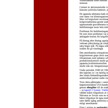
Storbritannien förde rörelsen
mönster.
I termer av aktionsmetoder v
klassens politiska bankrutt, 
De japanska arbetarna hade ut
som fanns var klientorganiseri
Men vid krigsslutet revolter
kolgruvearbetarna gjorde sn
uppmuntrade gruvarbetarna so
fackföreningar inom hela indu
Problemet för fackföreningarn
De som löste problemet var jo
anklagade honom för krigsförb
På företag efter företag upptä
verksam påtryckning än strejk,
sätta högre mål. På några st
istället för på vinstbegär.
Den amerikanska ockupationsma
krigsintressen greps dock sna
tillsammans med zaibatsu och
produktionskontroll skulle go
japanska kvalitetskontrollen
skulle slås ner. Integrations
Under perioden 1948 till 196
den kapslats in i en facklig 
den lokala förhandlingsmakten
underordnad partner under sta
Trots detta påbörjades i cen
hegemonimakten USA kunde pr
genom
eftergifter
till de star
-- se
kapitel 2 Scenen: Värld
välfärd måste tillgodoses av 
Närvaron av Sovjet som en obe
bättre tillgodose de egna medb
satte därför igång ambitiösa 
enligt amerikanskt.
Först i mitten av
sextiotalet
k