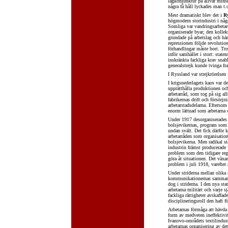
lågkonjunktur på allvar minsk
några få håll lyckades man t.
Mest dramatiskt blev det i
R
högmodern storindustri i någr
Somliga var vandringsarbetare
organiserade byar; den kollekt
grundade på arbetslag och hä
repressionen följde revolutio
förhandlingar måste bort. Tro
inför samhället i stort: staten
inskränkta fackliga krav snabb
generalstrejk kunde tvinga fr
I Ryssland var strejkrörelsen 
I krigsnederlagets kaos var de
upprätthålla produktionen oc
arbetarråd, som tog på sig al
fabrikernas drift och försörj
arbetarstadsdelarna. Eftersom 
enorm lättnad som arbetarna 
Under 1917 desorganiserades r
bolsjevikernas, program som g
undan svält. Det fick därför k
arbetarråden som organisatio
bolsjevikerna. Men radikal sta
industrin främst producerade 
problem som den tidigare reg
göra åt situationen. Det väx
problem i juli 1918, varefter 
Under striderna mellan olika 
kommunikationernas sammanbro
dog i striderna. I den nya st
arbetarna militärt och varje 
fackliga rättigheter avskaffa
disciplineringsroll den haft f
Arbetarnas förmåga att hävda 
form av medveten ineffektivit
Ivanovo-områdets textilindustr
arbetarnas organisering av de