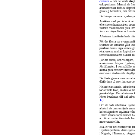
centrum
-- och de första
stre
ockupationen. Men på de flesta
arbetarrörelser förblev därm
göra sig bemärkta, och fått be
Det hänger samman systemper
Avsikten med periferier är at
efter sextonhundratalets uppro
franska revolutionen gick utv
form av högre löner och social
Arbetarna i periferin hade nä
För det första var systemperif
styrande att använda våld uta
periferin fanns inga sådana gr
relationerna mellan kapitalist
sextonhundratalens slaveri ti
För det andra, och viktigare,
åtminstone i början. Systemper
förhållanden. I normalfallet t
kunna göra effektivt motstånd
överleva i staden och utnyttja
De första generationernas arbe
därför inte så stort intresse av
Helproletariserade, urbanisera
täcker hela livet, inklusive 
ganska höga. Om arbetarnas f
lönen begränsas till vad arbe
47
).
Och de hade arbetarna i system
arbeta i de centrumägda gruvo
kolonialmakten använda tvång,
Under sådana förhållanden ble
år, för att sedan återvända h
motsvarande låg.
Istället var det exempelvis j
i systemperiferin; deras syss
i Nigeria, i Tanzania, i Argen