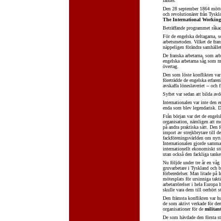
länder.
Den 28 september 1864 möttes
och revolutionärer från Tyskl
The International Working
Beträffande programmet råkad
För de engelska deltagarna, 
arbetsmetoden. Vilket de fra
näppeligen förändra samhället
De franska arbetarna, som ar
engelska arbetarna såg som 
övertag.
Den som löste konflikten var
företrädde de engelska erfare
avskaffa löneslaveriet -- och 
Syftet var sedan att bilda avd
Internationalen var inte den 
enda som blev legendarisk. 
Från början var det de engel
organisation, nämligen att m
på andra praktiska sätt. Den 
import av strejkbrytare till 
fackföreningsvärlden om nytt
Internationalen gjorde samma 
internationellt ekonomiskt st
utan också den fackliga tank
Nu följde under tre år en våg 
gruvarbetare i Tyskland och by
förberedelser. Man litade på 
mötesplats för ursinniga takti
arbetarrörelser i hela Europ
skulle vara dem till oerhört s
Den främsta konflikten var hu
de som aktivt verkade för d
organisationer för de
militan
De som hävdade den första s