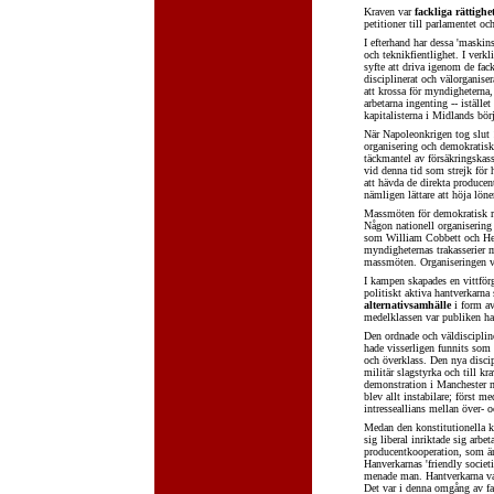
Kraven var
fackliga rättighe
petitioner till parlamentet o
I efterhand har dessa 'maski
och teknikfientlighet. I verkl
syfte att driva igenom de fac
disciplinerat och välorganise
att krossa för myndigheterna,
arbetarna ingenting -- iställe
kapitalisterna i Midlands bör
När Napoleonkrigen tog slut 1
organisering och demokratisk 
täckmantel av försäkringskass
vid denna tid som strejk för
att hävda de direkta producen
nämligen lättare att höja löne
Massmöten för demokratisk re
Någon nationell organisering f
som William Cobbett och He
myndigheternas trakasserier m
massmöten. Organiseringen v
I kampen skapades en vittfö
politiskt aktiva hantverkarna
alternativsamhälle
i form av
medelklassen var publiken ha
Den ordnade och väldiscipli
hade visserligen funnits som 
och överklass. Den nya disci
militär slagstyrka och till 
demonstration i Manchester m
blev allt instabilare; först 
intresseallians mellan över-
Medan den konstitutionella kr
sig liberal inriktade sig arbe
producentkooperation, som änn
Hanverkarnas 'friendly socie
menade man. Hantverkarna var
Det var i denna omgång av fac