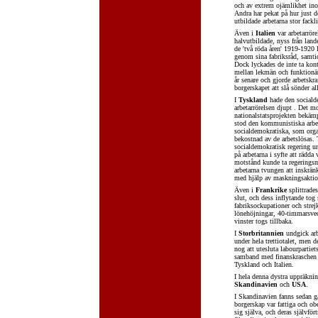
och av extrem ojämlikhet inom
Andra har pekat på hur just 
utbildade arbetarna stor fackl
Även i
Italien
var arbetarröre
halvutbildade, nyss från lande
de 'två röda åren' 1919-1920 
genom sina fabriksråd, samtid
Dock lyckades de inte ta kont
mellan lekmän och funktionärer
år senare och gjorde arbetskr
borgerskapet att slå sönder al
I
Tyskland
hade den sociald
arbetarrörelsen djupt . Det m
nationalstatsprojekten bekäm
stod den kommunistiska arbeta
socialdemokratiska, som orga
bekostnad av de arbetslösas. 
socialdemokratisk regering un
på arbetarna i syfte att rädda
motstånd kunde ta regeringsm
arbetarna tvungen att inskränk
med hjälp av maskningsaktione
Även i
Frankrike
splittrades
slut, och dess inflytande tog
fabriksockupationer och strej
lönehöjningar, 40-timmarsvec
vinster togs tillbaka.
I
Storbritannien
undgick arbe
under hela trettiotalet, men 
nog att utesluta labourpartiet
samband med finanskraschen 1
Tyskland och Italien.
I hela denna dystra uppräkni
Skandinavien
och
USA
.
I Skandinavien fanns sedan ga
borgerskap var fattiga och ob
sig själva, och deras självför