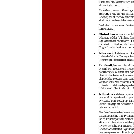
I kampen mot arbetshusen upp
ett politiskt mål.
Ett sådant centrum föreslogs
rösträtt
. Trots en viss misst
Charter, av alltfler av arbet
stod för. Chartism blev namne
Med chartismen som plattform
folkrörelser:
Obstruktion
av statens och k
ockupera städer. Världens för
England under sommaren. De 
från stad till stad -- och mas
fångar. I andra aktioner revs a
Alternativ
till statens och ka
industristäderna. De organise
konsumentkooperation skapade
En
offentlighet
som band samm
de små och medelstora indust
dominerades av chartister på v
chartistiska fester och massm
chartistiska pressen som ban
var rörelsens gemensamma offe
tillträde till det vanliga parl
valdes med allmän rösträtt, fö
Infiltration
i statens repress
staten: de två petionskampan
avvisades utan besvär av par
kunde utnyttja att de rådde a
och socialpolitik.
Den lokala organiseringen va
parlamentarism, inte fylla k
De folkriksdagar som valdes å
aktivister utan av medelklas
mycket att säga om strategi. 
Charter Association, var knap
denna organisaion. Från börja