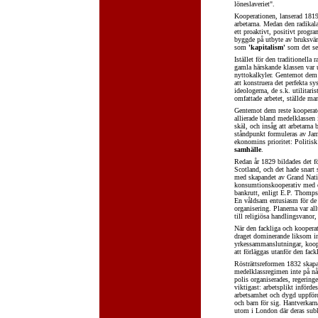
löneslaveriet".
Kooperationen, lanserad 1819
arbetarna. Medan den radikala 
ett proaktivt, positivt progra
byggde på utbyte av bruksvä
som
'kapitalism'
som det sen
Istället för den traditionella 
gamla härskande klassen var 
nyttokalkyler. Gentemot dem 
att konstruera det perfekta s
ideologerna, de s.k. utilitar
omfattade arbetet, ställde m
Gentemot dem reste kooperat
allierade bland medelklassen 
skäl, och insåg att arbetarna 
ståndpunkt formuleras av Jame
ekonomins prioritet: Politisk
samhälle
.
Redan år 1829 bildades det f
Scotland, och det hade snart 
med skapandet av Grand Nat
konsumtionskooperativ med e
bankrutt, enligt E.P. Thompso
En våldsam entusiasm för de k
organisering. Planerna var al
till religiösa handlingsvanor,
När den fackliga och koopera
draget dominerande liksom in
yrkessammanslutningar, koope
att förläggas utanför den fack
Rösträttsreformen 1832 skapad
medelklassregimen inte på någo
polis organiserades, regeringe
viktigast: arbetsplikt infördes
arbetsamhet och dygd uppförde
och barn för sig. Hantverkarn
utom i London där deras subkul