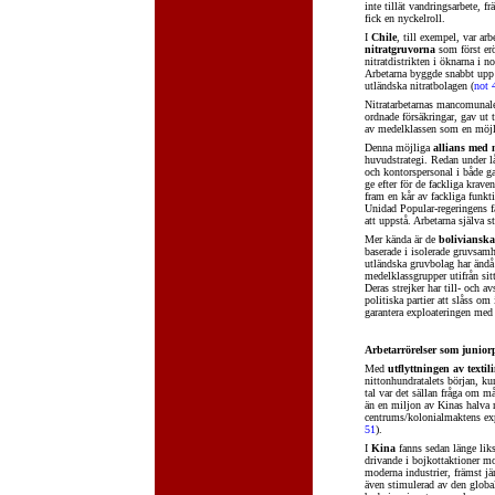
inte tillät vandringsarbete, 
fick en nyckelroll.
I
Chile
, till exempel, var arb
nitratgruvorna
som först erö
nitratdistrikten i öknarna i n
Arbetarna byggde snabbt upp e
utländska nitratbolagen (
not 
Nitratarbetarnas mancomunale
ordnade försäkringar, gav ut 
av medelklassen som en möjli
Denna möjliga
allians med 
huvudstrategi. Redan under l
och kontorspersonal i både gat
ge efter för de fackliga krav
fram en kår av fackliga funkti
Unidad Popular-regeringens fa
att uppstå. Arbetarna själva s
Mer kända är de
bolivianska
baserade i isolerade gruvsamh
utländska gruvbolag har ändå 
medelklassgrupper utifrån sit
Deras strejker har till- och 
politiska partier att slåss om
garantera exploateringen med a
Arbetarrörelser som junior
Med
utflyttningen av textil
nittonhundratalets början, ku
tal var det sällan fråga om 
än en miljon av Kinas halva m
centrums/kolonialmaktens exp
51
).
I
Kina
fanns sedan länge liks
drivande i bojkottaktioner mo
moderna industrier, främst jä
även stimulerad av den global