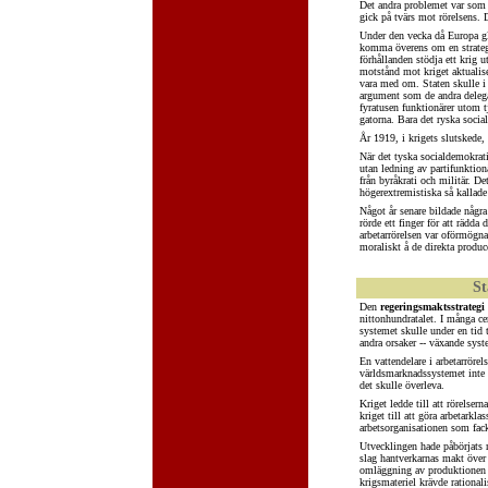
Det andra problemet var som a
gick på tvärs mot rörelsens. D
Under den vecka då Europa gled
komma överens om en strategi
förhållanden stödja ett krig u
motstånd mot kriget aktualise
vara med om. Staten skulle i s
argument som de andra delegate
fyratusen funktionärer utom 
gatorna. Bara det ryska socia
År 1919, i krigets slutskede
När det tyska socialdemokrati
utan ledning av partifunktionä
från byråkrati och militär. De
högerextremistiska så kallade f
Något år senare bildade några 
rörde ett finger för att rädd
arbetarrörelsen var oförmögna 
moraliskt å de direkta produc
St
Den
regeringsmaktsstrategi
nittonhundratalet. I många ce
systemet skulle under en tid 
andra orsaker -- växande syste
En vattendelare i arbetarrörel
världsmarknadssystemet inte l
det skulle överleva.
Kriget ledde till att rörelse
kriget till att göra arbetarkl
arbetsorganisationen som fac
Utvecklingen hade påbörjats 
slag hantverkarnas makt över 
omläggning av produktionen i 
krigsmateriel krävde rationa