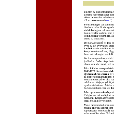
I mitten av sjuttonhundratale
Lönerna hade stigit högt öve
skötte monopolen och de stat
till en massmarknad (
not 1
).
Förutsättningen var kommersia
bönderna odlat för det egna 
stadsfolkningens och den sta
kommersiella jordbruk som al
kommersiella jordbrukare, å an
behov av arbetskraft.
Det började uppstå ett läge a
nytta av sitt övervälde i Ind
kapital
var det möjligt att in
komplicerade maskiner, hög p
fanns det också gott om folk
Det kunde uppstå en produkt
jordbruket. Sedan länge hade
slavar som arbetskraft, och 
Först infördes massprodukt
1848-1873. Sedan inom
elek
elektronikbranscherna
1945
på oerhörd förändringskraft; 
koncentrerades på ett fåtal h
och kultur. Varje period följ
nya konstellationer. Årtalen 
högkonjunkturer eller s.k.
ko
I den nya massmarknadsprodukt
Tidigare var det vanligt att d
autonomi. Kapitalägare köpt
lägga beslag på överskottet.
Men i massproduktionen orga
resultat eller ens arbetet so
kapitalägaren köpte ansåg han 
största möjliga vinst för kapi