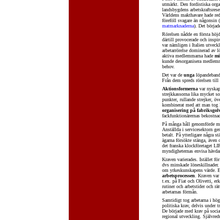
utmärkt. Den fordistiska orga
landsbygdens arbetskraftsrese
Världens makthavare hade re
föreföll svagare än någonsin 
matmarknaderna
). Det börja
Rörelsen nådde en första höjd
därtill provocerade och insp
var nämligen i Italien utvec
arbetarrörelse dominerad av l
aktiva medlemmarna hade
mi
kunde desorganisera medlemma
behov.
Det var de
unga
löpandeband-
Från dem spreds rörelsen till 
Aktionsformerna
var nyskapa
strejkkassorna lika mycket so
punkter, rullande strejker, ö
kombinerat med att man tog l
organisering på fabriksgol
fackfunktionärernas bekostna
På många håll genomförde man 
Anställda i servicesektorn g
betalt. På ytterligare några 
ägarna försökte stänga, även 
det franska klockföretaget LI
myndigheternas envisa hävda
Kraven varierades. Istället fö
dvs minskade löneskillnader
om yrkeskunskapens värde. E
arbetsprocessen
. Kraven var
t.ex. på Fiat och Olivetti, er
rutiner och arbetstider och rä
arbetarnas förmån.
Samtidigt tog arbetarna i hög
politiska krav, delvis under 
De började med krav på social
regional utveckling. Självred