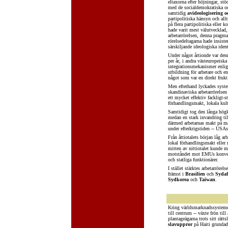
eltaxorna efter höjningar, st
med de socialdemokratiska oc
samtidig
avideologisering o
partipolitiska hänsyn och all
på flera partipolitiska eller 
hade varit mest välutvecklad,
arbetarrörelsen, denna pragmat
rörelsedeltagarna hade insiste
särskiljande ideologiska ident
Under något årtionde var den
per år, i andra västeuropeis
integrationsmekanismer enlig
utbildning för arbetare och e
något som var en direkt frukt
Men efterhand lyckades syste
skandinaviska arbetarrörelsen
ett mycket effektiv fackligt-s
förhandlingsmakt, lokala kul
Samtidigt tog den långa högko
medan en stark invandring ti
därmed arbetarnas makt på ma
under efterkrigstiden -- USA
Från åttiotalets början låg ar
lokal förhandlingsmakt eller 
mitten av nittiotalet kunde m
motståndet mot EMUs konverg
och statliga funktionärer.
I stället stärktes arbetarrörel
främst i
Brasilien
och
Sydaf
Sydkorea
och
Taiwan
.
Kring världsmarknadssystemets
till centrum -- växte frön til
plantageägarna trots sitt rätt
slavuppror
på Haiti grundade