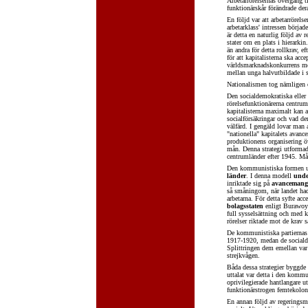
Arbetarrörelsernas övergång t
funktionärskår förändrade der
En följd var att arbetarrörels
arbetarklass' intressen började
är detta en naturlig följd av
stater om en plats i hierarkin
än andra för detta rollkrav, 
för att kapitalisterna ska acc
världsmarknadskonkurrens med 
mellan unga halvutbildade i s
Nationalismen tog nämligen 
Den socialdemokratiska eller
rörelsefunktionärerna centrum
kapitalisterna maximalt kan a
socialförsäkringar och vad de
välfärd. I gengäld lovar man 
"nationella" kapitalets avanc
produktionens organisering öv
mån. Denna strategi utformade
centrumländer efter 1945. Må
Den kommunistiska formen utv
länder
. I denna modell
unde
inriktade sig på
avancemang
så småningom, när landet hade 
arbetarna. För detta syfte ac
bolagsstaten
enligt Burawoys
full sysselsättning och med k
rörelser riktade mot de krav 
De kommunistiska partiernas k
1917-1920, medan de socialde
Splittringen dem emellan var 
strejkvågen.
Båda dessa strategier byggde 
uttalat var detta i den kommu
oprivilegierade hantlangare ut
funktionärstrogen femtekolonn
En annan följd av regeringsma