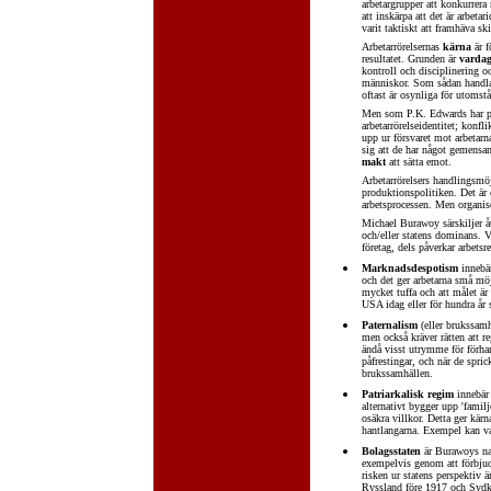
arbetargrupper att konkurrera
att inskärpa att det är arbeta
varit taktiskt att framhäva ski
Arbetarrörelsernas
kärna
är f
resultatet. Grunden är
vardag
kontroll och disciplinering oc
människor. Som sådan handlar 
oftast är osynliga för utomst
Men som P.K. Edwards har påpe
arbetarrörelseidentitet; konfl
upp ur försvaret mot arbetar
sig att de har något gemensamt
makt
att sätta emot.
Arbetarrörelsers handlingsmöj
produktionspolitiken. Det är 
arbetsprocessen. Men organise
Michael Burawoy särskiljer åt
och/eller statens dominans. V
företag, dels påverkar arbetsr
Marknadsdespotism
innebär
och det ger arbetarna små möj
mycket tuffa och att målet ä
USA idag eller för hundra år 
Paternalism
(eller brukssamhä
men också kräver rätten att re
ändå visst utrymme för förhan
påfrestingar, och när de spri
brukssamhällen.
Patriarkalisk regim
innebär 
alternativt bygger upp 'famil
osäkra villkor. Detta ger kär
hantlangarna. Exempel kan v
Bolagsstaten
är Burawoys namn
exempelvis genom att förbjuda
risken ur statens perspektiv 
Ryssland före 1917 och Sydk