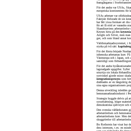
framgångarna i Storbritannien 
För det andra var USAs, Skan
europeiska kontinentens för 
USAs arbetare var oförhindrade
Faktiskt förlorade de sin kre
har fått vissa forskare att dra
för att få stöd av varandra ut
Skandinaviens arbetarrörelse 
Keynes hitta på den
keynesi
Arrighi och Silver, men man k
gav, och som bland annat kom 
Världsmarknadssystemet, i fo
styrka på två sätt:
kapitalex
För det första började Nordam
inhemska arbetarnas krav. På 
Västeuropa och i Japan, och 
samtidigt som förhandlingsm
För det andra byråkratiserade
lagstadgade uppgifter. Syftet 
utnyttja sin lokala förhandl
synvinkel gjorde minst skada
integrationsprocess
som hitt
drabbades av en långsiktig d
sina egna organisationers pro
Denna utveckling inleddes ge
hemmamarknadsindustri i
Sv
Strategin byggde delvis på att
sysselsättning, högre materie
demokratiska självstyre och r
Den svenska välfärdsstaten g
arbetarrörelsen och hemmamar
arbetarrörelsens krav. Men de
skuggrörelse till arbetarröre
Bo Rothstein har visat hur de
dess intressen, t.ex. en mind
som var nödvändig för denna,