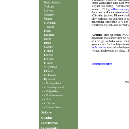
- Nederländerna
första världskriget hade Den nye
strejker och deltog i Kominterns
-
Tyskland
krisen 1929 tog
välfärdsstatspr
- Schweiz
dock den radikala arbetarrörelse
- Österrike
affärsmän, jurister, läkare etc oc
- Ungern
klöv nationen; en koalition av ra
hegemoni) ledde både 1973 och 
- Slovakien
etablissemang och övre medelkl
- Tjeckien
-
Polen
-
Danmark
Aktuellt:
Trots en extrem NGO-if
organisera motståndet mot det s
-
Norge
än i övriga nordiska länder. Fac
- Island
generalstrejk för lika höga löneö
-
Sverige
mobilisering
mot privatiseringar
tvingat arbeiderpartiet svänga 1
-
Finland
- Estland
- Lettland
- Litauen
Statistikuppgifter
- Vitryssland
- Ukraina
- Moldavien
-
Ryssland
Pub
- - Nordryssland
- - Centralryssland
- - Volgadalen
- - Nordkaukasien
- - Ural
- - Sibirien
- - Fjärran Östern
Sydasien
Ostasien
Nordamerika
Latinamerika