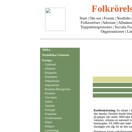
Folkrörels
Start
|
Om oss
| Forum |
Nordiskt
Folkrorelser
|
Arbetare
|
Allmänn
Toppmötesprotester
|
Sociala F
Organisationer
|
Lä
Afrika
Nordafrika-Västasien
Europa
- Grekland
- Albanien
- Bulgarien
- Rumänien
- Makedonien
- Jugoslavien
- Bosnien-Hercegovina
- Kroatien
- Slovenien
-
Italien
-
Spanien
- Portugal
Kortbeskrivning:
En utkant i d
den danska, försökte kunde bönde
-
Frankrike
på gängse sätt under 1800-talet 
-
Storbritannien
väckelse, utforma en nationell rö
-
Irland
hembygden. På 1880-talet hade en
- Belgien
riksdagen och såg till att den s
- Luxemburg
Böndernas lokala självförtroend