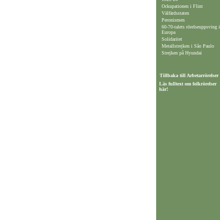
Ockupationen i Flint
Välfärdsstaten
Peronismen
60-70-talets rörelseuppsving i
Europa
Solidaritet
Metallstrejken i São Paulo
Strejken på Hyundai
Tillbaka till Arbetarrörelser
Läs fulltext om folkrörelser
här!