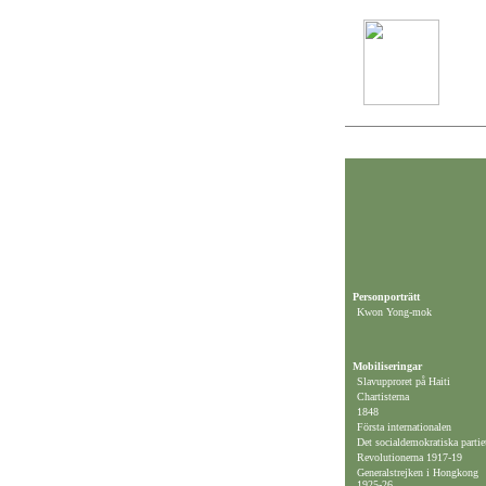
Personporträtt
Kwon Yong-mok
Mobiliseringar
Slavupproret på Haiti
Chartisterna
1848
Första internationalen
Det socialdemokratiska partie
Revolutionerna 1917-19
Generalstrejken i Hongkong
1925-26