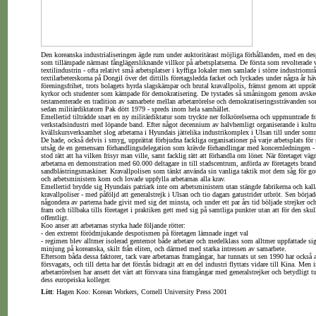
Den koreanska industrialiseringen ägde rum under auktoritärast möjliga förhållanden, med en desp
som tillämpade närmast fånglägersliknande villkor på arbetsplatserna. De första som revolterade 
textilindustrin - ofta relativt små arbetsplatser i kyffiga lokaler men samlade i större industriom
textilarbeterskorna på Dongil över det dittills företagsledda facket och lyckades under några år hävd
föreningsfrihet, trots bolagets hyrda slagskämpar och brutal kravallpolis, främst genom att uppr
kyrkor och studenter som kämpade för demokratisering. De tystades så småningom genom avske
testamenterade en tradition av samarbete mellan arbetarrörelse och demokratiseringssträvanden so
sedan militärdiktatorn Pak dött 1979 - spreds inom hela samhället.
Emellertid tilträdde snart en ny militärdiktatur som tryckte ner folkrörelserna och uppmuntrade f
verkstadsindustri med löpande band. Efter något decennium av halvhemligt organiserande i kultu
kvällskursverksamhet slog arbetarna i Hyundais jättelika industrikomplex i Ulsan till under so
De hade, också delvis i smyg, upprättat förbjudna fackliga organisationer på varje arbetsplats för 
utsåg de en gemensam förhandlingsdelegation som krävde förhandlingar med koncernledningen - p
stod rätt att ha vilken frisyr man ville, samt facklig rätt att förhandla om löner. När företaget väg
arbetarna en demonstration med 60.000 deltagare in till stadscentrum, anförda av företagets brand
sandblästringsmaskiner. Kravallpolisen som tänkt använda sin vanliga taktik mot dem såg för got
och arbetsministern kom och lovade uppfylla arbetarnas alla krav.
Emellertid brydde sig Hyundais patriark inte om arbetsministern utan stängde fabrikerna och kall
kravallpoliser - med påföljd att generalstrejk i Ulsan och tio dagars gatustrider utbröt. Sen börjad
någondera av parterna hade givit med sig det minsta, och under ett par års tid böljade strejker och
fram och tillbaka tills företaget i praktiken gett med sig på samtliga punkter utan att för den skul
offentligt.
Koo anser att arbetarnas styrka hade följande rötter:
- den extremt förödmjukande despotismen på företagen lämnade inget val
- regimen blev alltmer isolerad gentemot både arbetare och medelklass som alltmer uppfattade si
minjung på koreanska, skilt från eliten, och därmed med starka intressen av samarbete.
Eftersom båda dessa faktorer, tack vare arbetarnas framgångar, har tunnats ut sen 1990 har också a
försvagats, och till detta har det förstås bidragit att en del industri flyttats vidare till Kina. Men 
arbetarrörelsen har ansett det värt att försvara sina framgångar med generalstrejker och betydligt t
dess europeiska kolleger.
Litt
: Hagen Koo: Korean Workers, Cornell University Press 2001