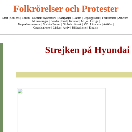
Folkrörelser och Protester
Start
|
Om oss
| Forum |
Nordiskt nyhetsbrev
|
Kampanjer
|
Datum
|
Uppslagsverk
|
Folkrorelser
|
Arbetare
|
Allmänningar
|
Bönder
|
Fred
|
Kvinnor
|
Miljö
|
Övriga
|
Toppmötesprotester
|
Sociala Forum
|
Globala nätverk
|
VK
|
Litteratur
|
Artiklar
|
Organisationer
|
Länkar
|
Arkiv
|
Bildgallerier
|
English
Strejken på Hyundai
t