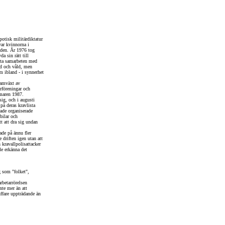
otisk militärdiktatur
var kvinnorna i
råden. År 1976 tog
a sin rätt till
ätta samarbeten med
d och våld, men
m ibland - i synnerhet
ramväxt av
rföreningar och
mmaren 1987.
sig, och i augusti
å deras kravlista
rade organiserade
bilar och
t att dra sig undan
ade på ännu fler
e driften igen utan att
 kravallpolisattacker
le erkänna det
g som "folket",
rbetarrörelsen
inte mer än att
uffare uppträdande än