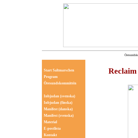
Öresundsko
Reclaim
Start Saltmarschen
Program
Öresundskommittén
Inbjudan
(svenska)
Inbjudan
(finska)
Manifest
(danska)
Manifest
(svenska)
Material
E-postlista
Kontakt