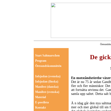
Öresundsko
De gick
Start Saltmarschen
Program
Öresundskommittén
Inbjudan
(svenska)
En motståndsrörelse växe
Inbjudan
(finska)
Det är nu 75 år sedan Gandhi
fler och fler människor. Det 
Manifest
(danska)
att fortsätta utvinna det. G
Manifest
(svenska)
samla upp saltet. Detta salt b
Material
E-postlista
Ä n idag går den nya saltma
mer och mer global till sin 
Kontakt