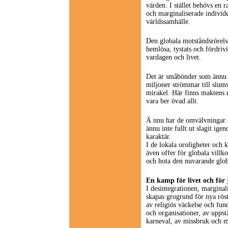
värden. I stället behövs en 
och marginaliserade individe
världssamhälle.
Den globala motståndsrörelse
hemlösa, tystats och fördrivi
vardagen och livet.
Det är småbönder som ännu k
miljoner strömmar till slumst
mirakel. Här finns maktens m
vara ber övad allt.
Ä nnu har de omvälvningar s
ännu inte fullt ut slagit ig
karaktär.
I de lokala oroligheter och k
även offer för globala vill
och hota den nuvarande glo
En kamp för livet och för
I desintegrationen, margina
skapas grogrund för nya röste
av religiös väckelse och fun
och organisationer, av upps
karneval, av missbruk och mi