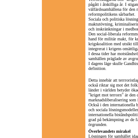
pågått i åtskilliga år. I stig
välfärdssamhällena för den n
reformpolitikens sårbarhet.
Sociala och politiska lösnin
maktutövning, kriminaliseri
och inskränkningar i medborg
Den social-liberala reformm
hand för militär makt, för k
krigskoalition med utsikt ti
integrerat i krigens omättli
I dessa tider har motståndsr
samhällen präglade av avgrun
I dagens läge skulle Gandhis
definition.
Detta innebär att terrroristla
också riktar sig mot det fo
länder i världen betyder ök
”kriget mot terrorn” är den
marknadsliberalisering som 
Också i den internationella 
och sociala lösningsmodeller.
internationella biståndspoli
grad på bekämpning av de fat
örgrunden.
Överlevandets mirakel
Lösningen för samhället idag