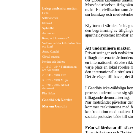
det globala kapitalets under
Motståndsrörelsen ifrågasätte
Bakgrundsinformation
makt. En civilisation som är
Delta!
sin kunskap och medvetenhe
Saltmarschen
Ickevåld
Klyftorna i världen är idag 
Självtillit
den begränsning av tillgången
Antirasism
apartheidsystemet innebar är 
Kamp och konsensus?
Vad kan indiska folkrörelser lära
oss idag?
Att underminera makten
Återta Gandhi
Privatiseringar och nedskär
Global strategi
tilltagit de senaste årtionde
Norden och Indien:
en internationell rörelse ri
1. 1917 - 1947 Folkbildning
varje plats en lokal rörels
och solidaritet
den internationella rörelsen
2. 1948 - 1969 Fred
Det är vägen till havet; det 
3. 1970 - 1989 Miljö
4. 1990 - 2005 Global
I Gandhis icke-våldsliga ko
demokrati
process underminerar sig sj
Fler länkar
tilltagande demoralisering.
Gandhi och Norden
När motståndet påverkar den 
Mer om Gandhi
kommer reaktionerna med för
konfrontation med makten: b
sociala protester både till st
Från välfärdsstat till säke
Terroristlagarna och ”kriget