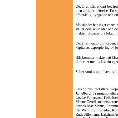
Det är en här, endast beväpn
men alltid är i rörelse. En 
oförståelig, tyngande och o
Motståndet har inget centrum
stället dess skillnader och d
makten utmanas p å lokal, na
Det är en kamp om jorden, o
kapitalets expropiering av jo
Här kommer makten att lära 
sårbarhet men också sin egen,
Saltet samlas upp, havet salt
Erik Stinus, författare, Kö
Jan Øberg, Transnationella s
Louise Pettersson, Folkrörel
Manne Gerell, människorätts
Patrick Mac Manus, Foreni
Per Warming, trubadur, Kö
Ruth Sillemann, Lakshmi A