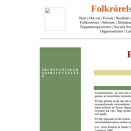
Folkrörels
Start
|
Om oss
| Forum |
Nordiskt
Folkrorelser
|
Arbetare
|
Allmänn
Toppmötesprotester
|
Sociala F
Organisationer
|
Lä
A
B
C
D
E
F
G
H
I
J
K
L
M
N
O
P
R
S
T
U
V
X
Y
Z
Å
Ä
Ö
Systemcentrum. En nod som m
genom att kontrollera invester
På den globala nivån den del 
monopoliserade verksamheten fi
kärna tenderar att flyttas lång
systemet har växt. Idag omfat
och uppåt.
På den regionala nivån brukar 
centrumfunktionerna mellan si
Litt
: Stein Rokkan & Derek Urw
Longman 1989.