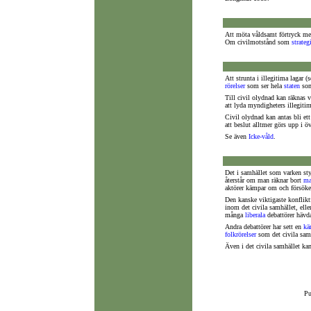
Att möta våldsamt förtryck med
Om civilmotstånd som
strateg
Att strunta i illegitima lagar (
rörelser
som ser hela
staten
som
Till civil olydnad kan räknas v
att lyda myndigheters illegitim
Civil olydnad kan antas bli ett
att beslut alltmer görs upp i ö
Se även
Icke-våld
.
Det i samhället som varken st
återstår om man räknar bort
ma
aktörer kämpar om och försöker
Den kanske viktigaste konfliktf
inom det civila samhället, ell
många
liberala
debattörer hävda
Andra debattörer har sett en
kä
folkrörelser
som det civila sam
Även i det civila samhället ka
Pu