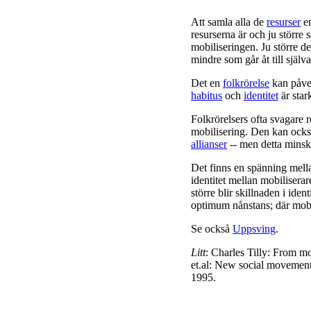
Att samla alla de
resurser
en
resurserna är och ju större s
mobiliseringen. Ju större d
mindre som går åt till själv
Det en
folkrörelse
kan påve
habitus
och
identitet
är sta
Folkrörelsers ofta svagare
mobilisering. Den kan ocks
allianser
-- men detta minska
Det finns en spänning mell
identitet mellan mobiliserar
större blir skillnaden i iden
optimum nånstans; där mobil
Se också
Uppsving
.
Litt
: Charles Tilly: From m
et.al: New social movement
1995.