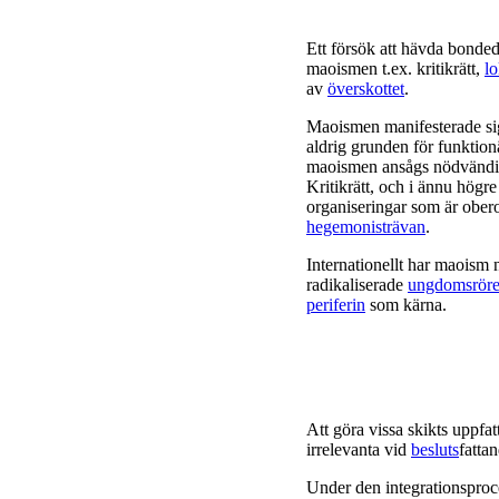
Ett försök att hävda bonde
maoismen t.ex. kritikrätt,
lo
av
överskottet
.
Maoismen manifesterade sig
aldrig grunden för funktio
maoismen ansågs nödvändig
Kritikrätt, och i ännu högr
organiseringar som är obero
hegemonisträvan
.
Internationellt har maoism n
radikaliserade
ungdomsröre
periferin
som kärna.
Att göra vissa skikts uppfa
irrelevanta vid
besluts
fatta
Under den integrationsproce