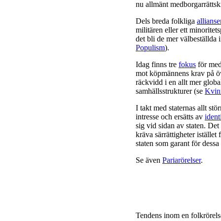
nu allmänt medborgarrätts
Dels breda folkliga
allianse
militären eller ett minoritet
det bli de mer välbeställda 
Populism
).
Idag finns tre
fokus
för med
mot köpmännens krav på öve
räckvidd i en allt mer globa
samhällsstrukturer (se
Kvin
I takt med staternas allt st
intresse och ersätts av
ident
sig vid sidan av staten. Det
kräva särrättigheter istället
staten som garant för dessa 
Se även
Pariarörelser
.
Tendens inom en folkrörelse