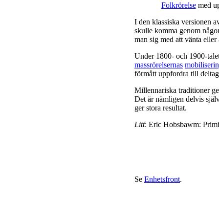
Folkrörelse
med upp
I den klassiska versionen a
skulle komma genom någon a
man sig med att vänta eller 
Under 1800- och 1900-talet 
massrörelsernas
mobiliseri
förmått uppfordra till delt
Millennariska traditioner ger
Det är nämligen delvis själv
ger stora resultat.
Litt
: Eric Hobsbawm: Primit
Se
Enhetsfront
.