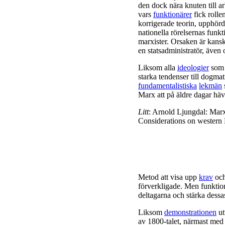
den dock nära knuten till ar
vars
funktionärer
fick roll
korrigerade teorin, upphörde
nationella rörelsernas funkt
marxister. Orsaken är kanske
en statsadministratör, även 
Liksom alla
ideologier
som 
starka tendenser till dogma
fundamentalistiska
lekmän
Marx att på äldre dagar hävd
Litt
: Arnold Ljungdal: Mar
Considerations on western
Metod att visa upp
krav
och
förverkligade. Men funktion
deltagarna och stärka dessa
Liksom
demonstrationen
ut
av 1800-talet, närmast med f