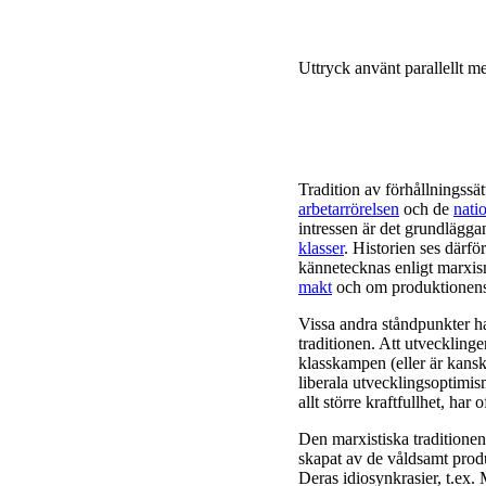
Uttryck använt parallellt 
Tradition av förhållningssä
arbetarrörelsen
och de
nati
intressen är det grundläggan
klasser
. Historien ses därf
kännetecknas enligt marxis
makt
och om produktionen
Vissa andra ståndpunkter ha
traditionen. Att utvecklinge
klasskampen (eller är kanske
liberala utvecklingsoptimis
allt större kraftfullhet, har
Den marxistiska traditionen
skapat av de våldsamt prod
Deras idiosynkrasier, t.ex. 