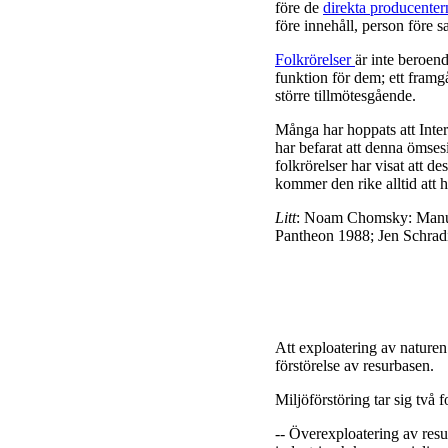
före de
direkta producenter
före innehåll, person före 
Folkrörelser
är inte beroen
funktion för dem; ett framg
större tillmötesgående.
Många har hoppats att Inter
har befarat att denna ömses
folkrörelser har visat att d
kommer den rike alltid att 
Litt
: Noam Chomsky: Manufa
Pantheon 1988; Jen Schradi
Att exploatering av naturen
förstörelse av resurbasen.
Miljöförstöring tar sig två 
-- Överexploatering av res