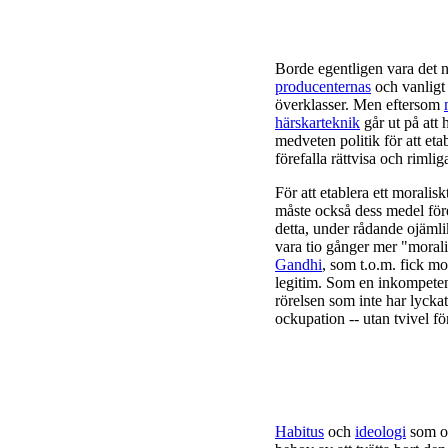
Borde egentligen vara det n
producenternas
och vanlig
överklasser. Men eftersom
härskarteknik
går ut på att 
medveten politik för att eta
förefalla rättvisa och rimlig
För att etablera ett moralisk
måste också dess medel för
detta, under rådande ojämlik
vara tio gånger mer "morali
Gandhi
, som t.o.m. fick mot
legitim. Som en inkompeten
rörelsen som inte har lyckat
ockupation -- utan tvivel fö
Habitus
och
ideologi
som od