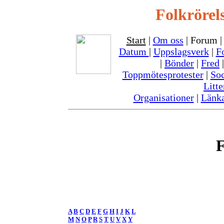
Folkrörel
Start
|
Om oss
| Forum 
Datum
|
Uppslagsverk
|
F
|
Bönder
|
Fred
Toppmötesprotester
|
So
Litte
Organisationer
|
Länk
F
A
B
C
D
E
F
G
H
I
J
K
L
M
N
O
P
R
S
T
U
V
X
Y