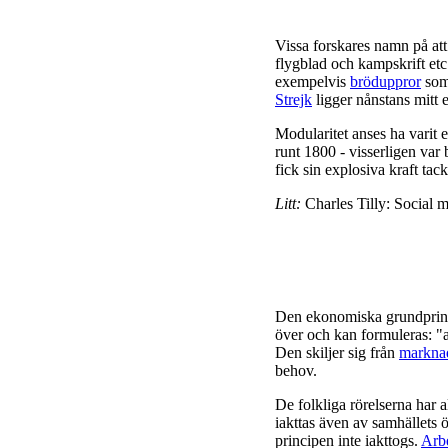
Vissa forskares namn på att
flygblad och kampskrift etc 
exempelvis
bröduppror
som 
Strejk
ligger nånstans mitt 
Modularitet anses ha varit e
runt 1800 - visserligen va
fick sin explosiva kraft ta
Litt:
Charles Tilly: Social
Den ekonomiska grundprinci
över och kan formuleras: "a
Den skiljer sig från
markna
behov.
De folkliga rörelserna har 
iakttas även av samhällets 
principen inte iakttogs.
Arbe