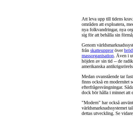
Att leva upp till tidens kra
områden att exploatera, me
nya folkvandringar, nya org
sig för att behålla sin förmå
Genom världsmarknadssyst
från
skatteuppror
över
bröd
massorganisation
. Även i u
höjden av sin tid -- de rad
amerikanska antikrigsrörel
Medan ovanstående tar fasta
finns också en modernitet som
efterfrågesvängningar. Sådan
dock bör hålla i minnet att
"Modern" har också använts
världsmarknadssystemet tal
dettas utveckling. Se vidar