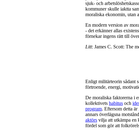
sjuk- och arbetslöshetskas
kommuner skulle iaktta sam
moraliska ekonomin, utan all
En modern version av moral
- det erkänner allas existen
förnekar ingens rätt till öve
Litt
: James C. Scott: The m
Enligt militärteorin sådant
förtroende, energi, motivati
De moraliska faktorerna i 
kollektivets
habitus
och
ide
program
. Eftersom detta är
annars överlägsna motstånd
aktörs
vilja att utkämpa en 
fördel som gör att folkröre