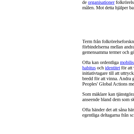
de
organisationer
folkrörels
målen. Mot detta hjälper b
Term från folkrörelseforsk
förbindelserna mellan andra 
gemensamma termer och g
Ofta kan ordentliga
mobilis
habitus
och
identitet
för att
initiativtagare till att uttry
bredd för att vinna. Andra 
Peoples' Global Actions mel
Som mäklare kan tjänstgöra 
anseende bland dem som sk
Ofta händer det att såna här
egentliga deltagarna från s