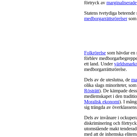
förtryck av
marginaliserade
Statens tvetydiga beteende
medborgarrättsrörelser
som h
Folkrörelse
som hävdar en 
förblev medborgarbegreppet k
ett land. Under
världsmark
medborgarrättsrörelse.
Dels av de uteslutna, de
ma
olika slags minoriteter, so
Rösträtt
). De kämpade dess
medlemskapet i den tradition
Moralisk ekonomi
). I mång
sig trängda av överklassens
Dels av invånare i ockuper
diskriminering och förtryck
utomstående makt tenderade 
med att de inhemska elitern