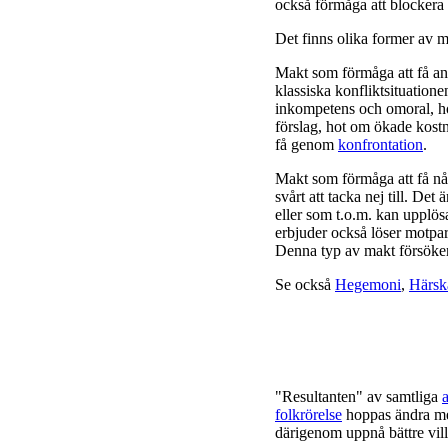
också förmåga att blockera
Det finns olika former av 
Makt som förmåga att få and
klassiska konfliktsituatio
inkompetens och omoral, hot
förslag, hot om ökade kostn
få genom
konfrontation
.
Makt som förmåga att få nå
svårt att tacka nej till. Det
eller som t.o.m. kan upplö
erbjuder också löser motpa
Denna typ av makt försöke
Se också
Hegemoni
,
Härsk
"Resultanten" av samtliga
folkrörelse
hoppas ändra m
därigenom uppnå bättre vill