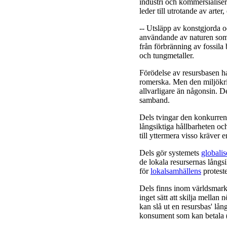
industri och kommersialiser
leder till utrotande av arte
-- Utsläpp av konstgjorda o
användande av naturen som 
från förbränning av fossil
och tungmetaller.
Förödelse av resursbasen ha
romerska. Men den miljökr
allvarligare än någonsin. Det
samband.
Dels tvingar den konkurren
långsiktiga hållbarheten oc
till yttermera visso kräver 
Dels gör systemets
globalis
de lokala resursernas långs
för
lokalsamhällens
proteste
Dels finns inom världsmarkn
inget sätt att skilja mellan 
kan slå ut en resursbas' lån
konsument som kan betala 