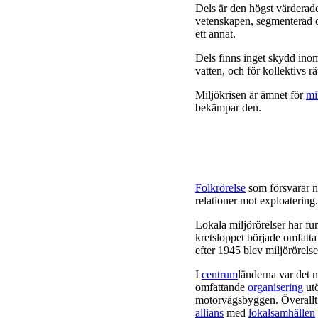
Dels är den högst värderad
vetenskapen, segmenterad o
ett annat.
Dels finns inget skydd in
vatten, och för kollektivs rät
Miljökrisen är ämnet för
mi
bekämpar den.
Folkrörelse
som försvarar n
relationer mot exploatering.
Lokala miljörörelser har fu
kretsloppet började omfatta
efter 1945 blev miljörörels
I
centrum
länderna var det m
omfattande
organisering
utö
motorvägsbyggen. Överallt h
allians
med
lokalsamhällen