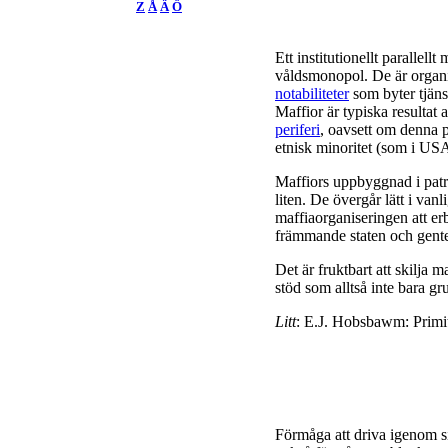
Z
Å
Ä
Ö
Ett institutionellt parallel
våldsmonopol. De är organ
notabiliteter
som byter tjäns
Maffior är typiska resultat 
periferi
, oavsett om denna p
etnisk minoritet (som i US
Maffiors uppbyggnad i patro
liten. De övergår lätt i van
maffiaorganiseringen att e
främmande staten och gent
Det är fruktbart att skilja 
stöd som alltså inte bara g
Litt
: E.J. Hobsbawm: Primit
Förmåga att driva igenom s