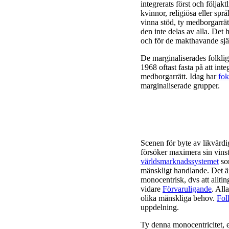
integrerats först och följak
kvinnor, religiösa eller språ
vinna stöd, ty medborgarrätt
den inte delas av alla. Det h
och för de makthavande sjä
De marginaliserades folkliga
1968 oftast fasta på att inte
medborgarrätt. Idag har
fok
marginaliserade grupper.
Scenen för byte av likvärdi
försöker maximera sin vinst
världsmarknadssystemet
som
mänskligt handlande. Det ä
monocentrisk, dvs att allti
vidare
Förvaruligande
. All
olika mänskliga behov.
Fol
uppdelning.
Ty denna monocentricitet, 