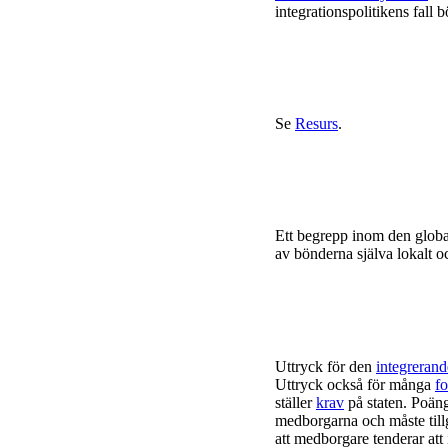
integrationspolitikens fall 
Se
Resurs
.
Ett begrepp inom den global
av bönderna själva lokalt oc
Uttryck för den
integrerand
Uttryck också för många
fo
ställer
krav
på staten. Poänge
medborgarna och måste tillg
att medborgare tenderar att 