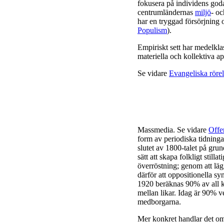
fokusera på individens god
centrumländernas
miljö
- o
har en tryggad försörjning 
Populism
).
Empiriskt sett har medelkl
materiella och kollektiva appe
Se vidare
Evangeliska rörel
Massmedia. Se vidare
Offe
form av periodiska tidning
slutet av 1800-talet på grun
sätt att skapa folkligt stil
överröstning; genom att läg
därför att oppositionella s
1920 beräknas 90% av all k
mellan likar. Idag är 90% ve
medborgarna.
Mer konkret handlar det om