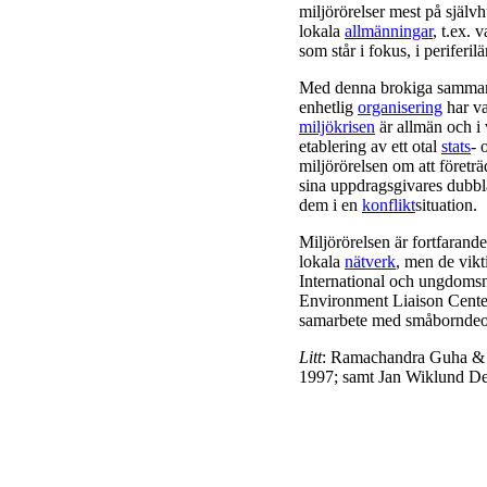
miljörörelser mest på själ
lokala
allmänningar
, t.ex. 
som står i fokus, i periferi
Med denna brokiga sammansät
enhetlig
organisering
har va
miljökrisen
är allmän och i 
etablering av ett otal
stats
- 
miljörörelsen om att företrä
sina uppdragsgivares dubb
dem i en
konflikt
situation.
Miljörörelsen är fortfarand
lokala
nätverk
, men de vikt
International och ungdoms
Environment Liaison Center, 
samarbete med småborndeo
Litt
: Ramachandra Guha & J
1997; samt Jan Wiklund Dem