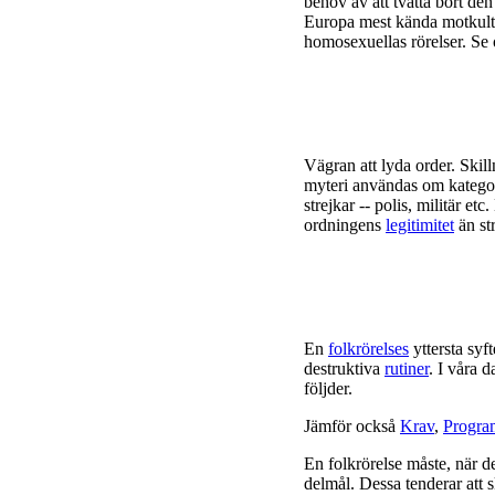
behov av att tvätta bort de
Europa mest kända motkult
homosexuellas rörelser. Se
Vägran att lyda order. Ski
myteri användas om katego
strejkar -- polis, militär et
ordningens
legitimitet
än str
En
folkrörelses
yttersta syft
destruktiva
rutiner
. I våra 
följder.
Jämför också
Krav
,
Progra
En folkrörelse måste, när 
delmål. Dessa tenderar att 