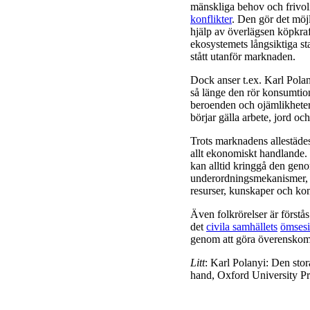
mänskliga behov och frivoli
konflikter
. Den gör det möjli
hjälp av överlägsen köpkraf
ekosystemets långsiktiga sta
stått utanför marknaden.
Dock anser t.ex. Karl Pola
så länge den rör konsumtio
beroenden och ojämlikheter.
börjar gälla arbete, jord och
Trots marknadens allestäde
allt ekonomiskt handlande.
kan alltid kringgå den geno
underordningsmekanismer, d
resurser, kunskaper och ko
Även folkrörelser är förstå
det
civila samhällets
ömsesi
genom att göra överenskom
Litt
: Karl Polanyi: Den sto
hand, Oxford University Pr