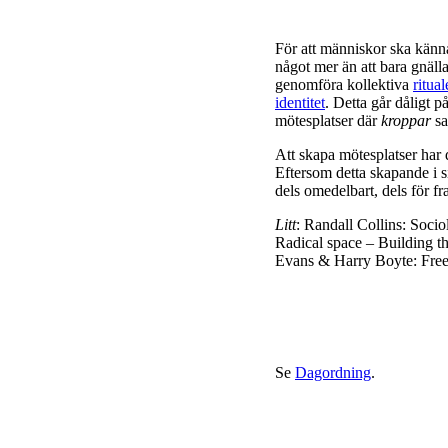
För att människor ska känn
något mer än att bara gnäll
genomföra kollektiva
ritual
identitet
. Detta går dåligt p
mötesplatser där
kroppar
sa
Att skapa mötesplatser har dä
Eftersom detta skapande i s
dels omedelbart, dels för fr
Litt
: Randall Collins: Soci
Radical space – Building th
Evans & Harry Boyte: Free 
Se
Dagordning
.