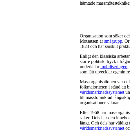
hämtade massmötestekniker
Organisation som söker och 
Motsatsen är
smågrupp
. Or
1823 och har särskilt prakt
Enligt den klassiska arbetar
större politiskt tryck i frå
underlättar
mobiliseringen
,
som lätt utvecklar egenintr
Massorganisationen var enli
folkmajoriteten i stånd att
världsmarknadssystemet
und
till massförankrad långsikt
organisationer saknar.
Efter 1968 har massorganis
saker: Dels har den innebo
långt. Och dels har väldigt
världsmarknadssystemet
o